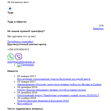
49 багажных мест
Туда
Туда и обратно
379
Заказать
Не нашли нужный трансфер?
Мы сделаем это за вас!
Подобрать трансфер
Круглосуточный
контакт-центр
+359 878-858-974
info@transferbulgaria.ru
Новости
05 января 2017
Все крупные горнолыжные трассы Болгарии на одной карте
03 января 2017
Авиакомпания «Россия» запустила прямые рейсы из Москвы в Софию
06 декабря 2016
Курорт Банско принимает первых гостей в новом сезоне
05 декабря 2016
Горнолыжный курорт Пампорово открывает новый сезон 2016/2017
30 ноября 2016
Рождественские ярмарки в Болгарии 2016
Все новости
Часто задаваемые вопросы