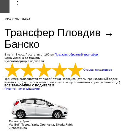
+359 878-858-974
Трансфер Пловдив →
Банско
В пути: 3 часа
Расстояние: 160 км
Показать обратный трансфер
Цена указана за машину
Русскоговорящие водители
Отзывы пассажиров
Трансфер выполняется от любой точки Пловдива (отель, произвольный адрес,
вокзал и т.д.) до любой точки Банско (отель, произвольный адрес, вокзал и т.д.)
ВСЕ ТРАНСФЕРЫ С ВОДИТЕЛЕМ
Пишите нам в WhatsApp
Economy 3pax
Vw Golf, Toyota Yaris, Opel Astra, Skoda Fabia
3 пассажира