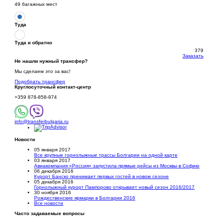
49 багажных мест
Туда
Туда и обратно
379
Заказать
Не нашли нужный трансфер?
Мы сделаем это за вас!
Подобрать трансфер
Круглосуточный
контакт-центр
+359 878-858-974
info@transferbulgaria.ru
Новости
05 января 2017
Все крупные горнолыжные трассы Болгарии на одной карте
03 января 2017
Авиакомпания «Россия» запустила прямые рейсы из Москвы в Софию
06 декабря 2016
Курорт Банско принимает первых гостей в новом сезоне
05 декабря 2016
Горнолыжный курорт Пампорово открывает новый сезон 2016/2017
30 ноября 2016
Рождественские ярмарки в Болгарии 2016
Все новости
Часто задаваемые вопросы