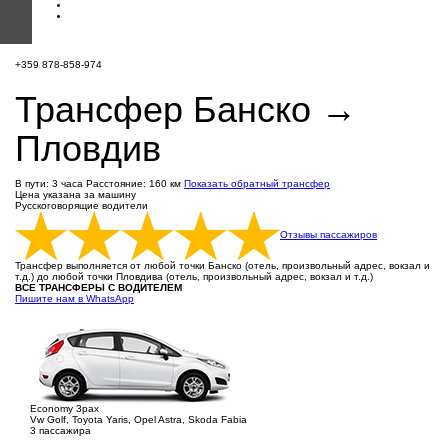
+359 878-858-974
Трансфер Банско →
Пловдив
В пути: 3 часа
Расстояние: 160 км
Показать обратный трансфер
Цена указана за машину
Русскоговорящие водители
Отзывы пассажиров
Трансфер выполняется от любой точки Банско (отель, произвольный адрес, вокзал и
т.д.) до любой точки Пловдива (отель, произвольный адрес, вокзал и т.д.)
ВСЕ ТРАНСФЕРЫ С ВОДИТЕЛЕМ
Пишите нам в WhatsApp
Economy 3pax
Vw Golf, Toyota Yaris, Opel Astra, Skoda Fabia
3 пассажира