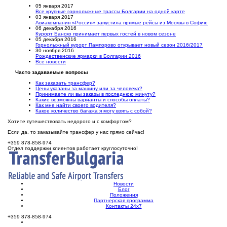
05 января 2017
Все крупные горнолыжные трассы Болгарии на одной карте
03 января 2017
Авиакомпания «Россия» запустила прямые рейсы из Москвы в Софию
06 декабря 2016
Курорт Банско принимает первых гостей в новом сезоне
05 декабря 2016
Горнолыжный курорт Пампорово открывает новый сезон 2016/2017
30 ноября 2016
Рождественские ярмарки в Болгарии 2016
Все новости
Часто задаваемые вопросы
Как заказать трансфер?
Цены указаны за машину или за человека?
Принимаете ли вы заказы в последнюю минуту?
Какие возможны варианты и способы оплаты?
Как мне найти своего водителя?
Какое количество багажа я могу взять с собой?
Хотите путешествовать недорого и с комфортом?
Если да, то заказывайте трансфер у нас прямо сейчас!
+359 878-858-974
Отдел поддержки клиентов работает круглосуточно!
Новости
Блог
Положения
Партнерская программа
Контакты 24х7
+359 878-858-974