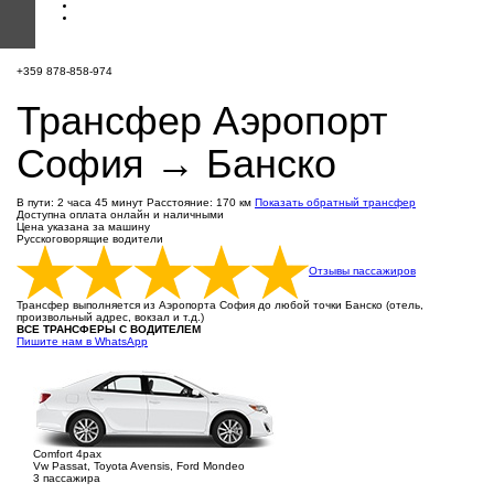
+359 878-858-974
Трансфер Аэропорт
София → Банско
В пути: 2 часа 45 минут
Расстояние: 170 км
Показать обратный трансфер
Доступна оплата онлайн и наличными
Цена указана за машину
Русскоговорящие водители
Отзывы пассажиров
Трансфер выполняется из Аэропорта София до любой точки Банско (отель,
произвольный адрес, вокзал и т.д.)
ВСЕ ТРАНСФЕРЫ С ВОДИТЕЛЕМ
Пишите нам в WhatsApp
Comfort 4pax
Vw Passat, Toyota Avensis, Ford Mondeo
3 пассажира