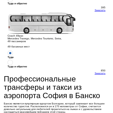
Туда и обратно
395
Заказать
Coach 49pax
Mercedes Travego, Mercedes Tourismo, Setra,
49 пассажиров
49 багажных мест
Туда
Туда и обратно
850
Заказать
Профессиональные
трансферы и такси из
аэропорта София в Банско
Банско является пупулярным курортом Болгарии, который завлекает все большее
количество туристов. Расположился он в 170 километрах от Софии, считается
довольно актуальным для любителей прокатиться на лыжах и с удовольствием
насладиться красивейшим пейзажем этой страны.