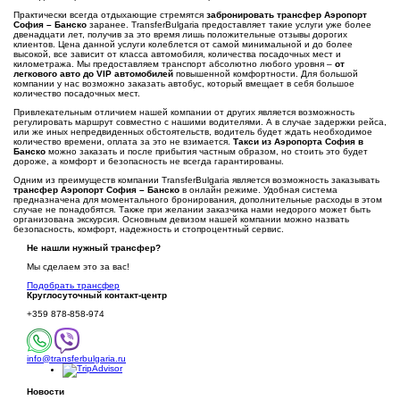
Практически всегда отдыхающие стремятся
забронировать трансфер Аэропорт
София – Банско
заранее. TransferBulgaria предоставляет такие услуги уже более
двенадцати лет, получив за это время лишь положительные отзывы дорогих
клиентов. Цена данной услуги колеблется от самой минимальной и до более
высокой, все зависит от класса автомобиля, количества посадочных мест и
километража. Мы предоставляем транспорт абсолютно любого уровня –
от
легкового авто до VIP автомобилей
повышенной комфортности. Для большой
компании у нас возможно заказать автобус, который вмещает в себя большое
количество посадочных мест.
Привлекательным отличием нашей компании от других является возможность
регулировать маршрут совместно с нашими водителями. А в случае задержки рейса,
или же иных непредвиденных обстоятельств, водитель будет ждать необходимое
количество времени, оплата за это не взимается.
Такси из Аэропорта София в
Банско
можно заказать и после прибытия частным образом, но стоить это будет
дороже, а комфорт и безопасность не всегда гарантированы.
Одним из преимуществ компании TransferBulgaria является возможность заказывать
трансфер Аэропорт София – Банско
в онлайн режиме. Удобная система
предназначена для моментального бронирования, дополнительные расходы в этом
случае не понадобятся. Также при желании заказчика нами недорого может быть
организована экскурсия. Основным девизом нашей компании можно назвать
безопасность, комфорт, надежность и стопроцентный сервис.
Не нашли нужный трансфер?
Мы сделаем это за вас!
Подобрать трансфер
Круглосуточный
контакт-центр
+359 878-858-974
info@transferbulgaria.ru
Новости