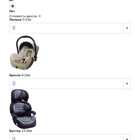
Нет
Стоимость кресла: 3
Люлька
0-13кг
0
Кресло
9-18кг
0
Бустер
13-36кг
0