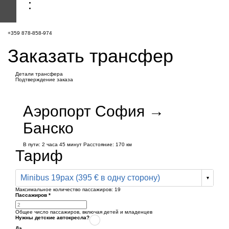
+359 878-858-974
Заказать трансфер
Детали трансфера
Подтверждение заказа
Аэропорт София →
Банско
В пути:
2 часа
45 минут
Расстояние: 170 км
Тариф
Minibus 19pax (395 € в одну сторону)
Максимальное количество пассажиров:
19
Пассажиров
*
Общее число пассажиров,
включая детей и младенцев
Нужны детские автокресла?
Да