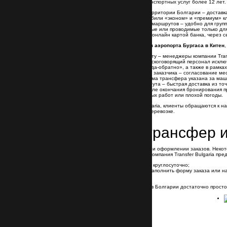
Transfer Bulgaria работает на рынке транспортных услуг более 12 ле
круглосуточное такси по всей территории Болгарии – доставка
собственный автопарк – автомобили «эконом» и «премиум» кл
индивидуальное планирование маршрутов – удобно для групп 
экскурсии по Болгарии – плановые или проводимые только дл
удобные формы оплаты такси – онлайн картой банка, через с
Кроме того, выбрав
такси (трансфер) из аэропорта Бургаса в Китен
пунктуальную встречу в аэропорту – менеджеры компании Tra
общение на родном языке – русскоговорящий персонал исклю
скидку – при заказе машины «туда-обратно», а также в рамка
подбор машины под требования заказчика – согласование ме
выгодный вариант оплаты – сумма трансфера указана за машин
подготовленный вариант маршрута – быстрая доставка из точк
фиксированную стоимость – после окончания бронирования п
проводимых ремонтных дорожных работ или плохой погоды.
Выбрав хоть раз компанию Transfer Bulgaria, клиенты обращаются к н
оказания высококачественных услуг по перевозке.
Как заказать трансфер и
У каждого клиента свои предпочтения при оформлении заказов. Неко
быстрое общение через мессенджеры.Компания Transfer Bulgaria пре
позвонить – call-центр работает круглосуточно;
отправить анкету через сайт – заполнить форму заказа или н
написать в Viber и WhatsApp.
Также для оформления заказа на такси в Болгарии достаточно прост
Не нашли нужный трансфер?
Мы сделаем это за вас!
Подобрать трансфер
Круглосуточный