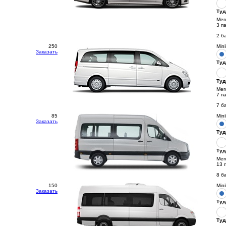
Туд
Mer
3 п
2 б
250
Min
Заказать
Туд
Туд
Mer
7 п
7 б
85
Min
Заказать
Туд
Туд
Mer
13 
8 б
150
Min
Заказать
Туд
Туд