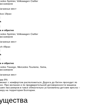
cedes Sprinter, Volkswagen Crafter
пассажиров
багажных мест
ibus 19pax
а
а и обратно
cedes Sprinter, Volkswagen Crafter
пассажиров
багажных мест
ch 49pax
а
а и обратно
cedes Travego, Mercedes Tourismo, Setra,
пассажиров
багажных мест
дка
9
%
поможет с комфортом расположиться. Дорога до Китен проходит по
тно. При желании и по предварительной договоренности машина
ьких пассажиров в такси обязательно установлены детские кресла –
сферу на территории Болгарии.
мущества