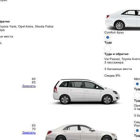
братно
Toyota Yaris, Opel Astra, Skoda Fabia
ира
Comfort 4pax
ых места
Туда
%
Туда и обратно
Vw Passat, Toyota Aven
3 пассажира
3 багажных места
Скидка
8
%
60
Min
65
Заказать
Туд
Туд
Opel
3 п
3 б
Ски
65
Pre
70
Заказать
Туд