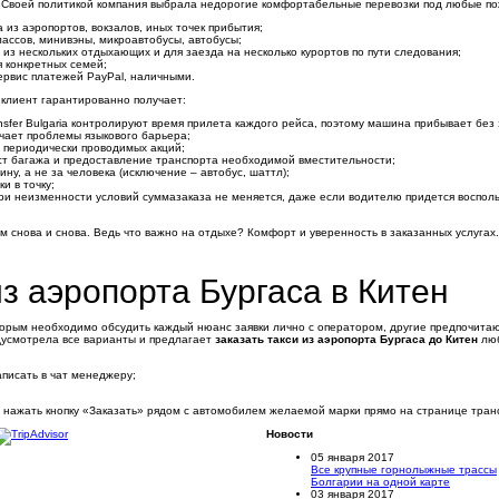
т. Своей политикой компания выбрала недорогие комфортабельные перевозки под любые поже
 из аэропортов, вокзалов, иных точек прибытия;
ассов, минивэны, микроавтобусы, автобусы;
из нескольких отдыхающих и для заезда на несколько курортов по пути следования;
я конкретных семей;
ервис платежей PayPal, наличными.
, клиент гарантированно получает:
nsfer Bulgaria контролируют время прилета каждого рейса, поэтому машина прибывает без
чает проблемы языкового барьера;
х периодически проводимых акций;
ст багажа и предоставление транспорта необходимой вместительности;
у, а не за человека (исключение – автобус, шаттл);
и в точку;
ри неизменности условий суммазаказа не меняется, даже если водителю придется восполь
ам снова и снова. Ведь что важно на отдыхе? Комфорт и уверенность в заказанных услуга
з аэропорта Бургаса в Китен
торым необходимо обсудить каждый нюанс заявки лично с оператором, другие предпочитаю
дусмотрела все варианты и предлагает
заказать такси из аэропорта Бургаса до Китен
люб
аписать в чат менеджеру;
о нажать кнопку «Заказать» рядом с автомобилем желаемой марки прямо на странице тран
Новости
05 января 2017
Все крупные горнолыжные трассы
Болгарии на одной карте
03 января 2017