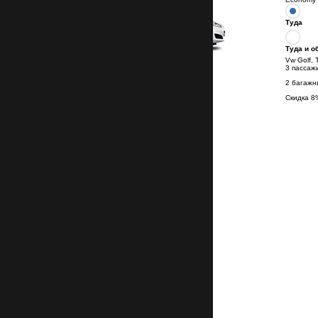
Туда
Туда и о
Vw Golf, 
3 пассаж
2 багажн
Скидка
8