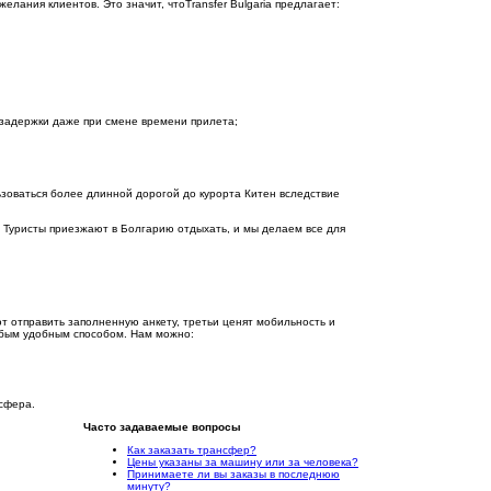
лания клиентов. Это значит, чтоTransfer Bulgaria предлагает:
 задержки даже при смене времени прилета;
зоваться более длинной дорогой до курорта Китен вследствие
х. Туристы приезжают в Болгарию отдыхать, и мы делаем все для
т отправить заполненную анкету, третьи ценят мобильность и
ым удобным способом. Нам можно:
сфера.
Часто задаваемые вопросы
Как заказать трансфер?
Цены указаны за машину или за человека?
Принимаете ли вы заказы в последнюю
минуту?