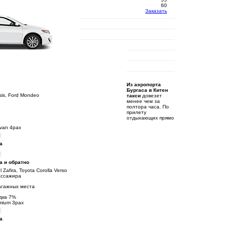
60
Заказать
Из аэропорта
Бургаса в Китен
sis, Ford Mondeo
такси
довезет
менее чем за
полтора часа. По
прилету
отдыхающих прямо
ivan 4pax
а
а и обратно
 Zafira, Toyota Corolla Verso
ассажира
агажных места
дка
7
%
mium 3pax
а