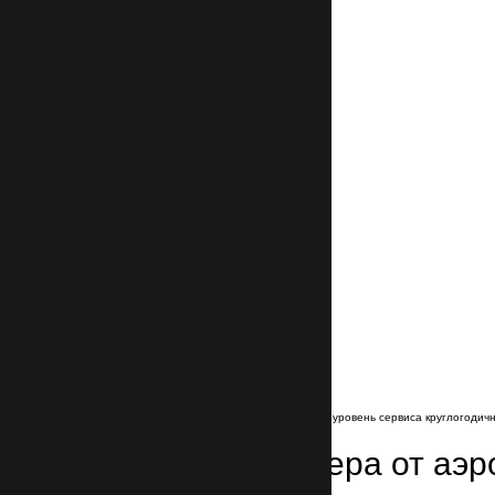
услуга доступна каждому клиенту. Такой уровень сервиса круглогоди
Заказ трансфера от аэр