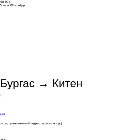
858-974
iber и WhatsApp
Бургас → Китен
р
ров
ель, произвольный адрес, вокзал и т.д.)
3pax