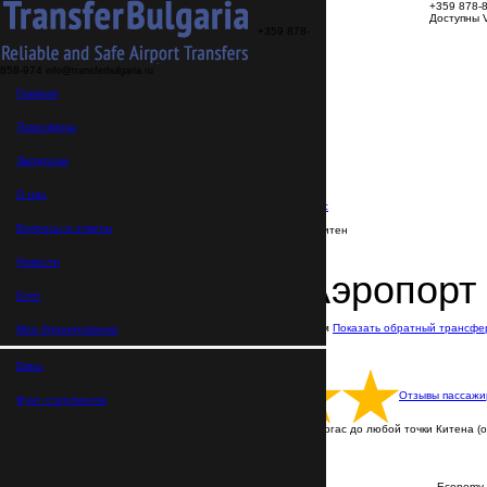
+359 878-
Доступны V
+359 878-
858-974
info@transferbulgaria.ru
Трансферы
Главная
Экскурсии
О нас
FAQ
Трансферы
Мое бронирование
Главная
Экскурсии
>
Направления
О нас
>
Трансферы из Аэропорта Бургас
>
Вопросы и ответы
Трансфер Аэропорт Бургас → Китен
Новости
Трансфер Аэропорт 
Блог
В пути: 1 час 20 минут
Расстояние: 67 км
Показать обратный трансфе
Мое бронирование
Доступна оплата онлайн и наличными
Цена указана за машину
Русскоговорящие водители
Евро,
Отзывы пассажи
Фунт стерлингов,
Трансфер выполняется из Аэропорта Бургас до любой точки Китена (от
ВСЕ ТРАНСФЕРЫ С ВОДИТЕЛЕМ
Пишите нам в WhatsApp
Economy 