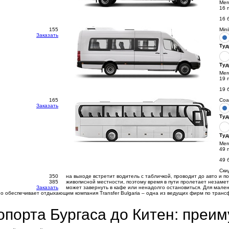
Mer
16 
16 
155
Min
Заказать
Туд
Туд
Mer
19 
19 
165
Coa
Заказать
Туд
Туд
Mer
49 
49 
Ски
350
на выходе встретит водитель с табличкой, проводит до авто и 
385
живописной местности, поэтому время в пути пролетает незаме
Заказать
может завернуть в кафе или ненадолго остановиться. Для мален
чно обеспечивает отдыхающим компания Transfer Bulgaria – одна из ведущих фирм по тран
опорта Бургаса до Китен: преи