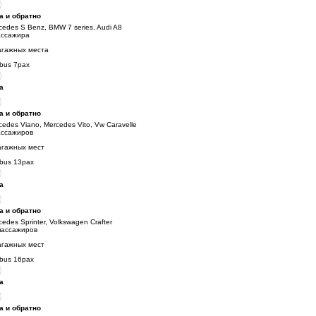
а и обратно
cedes S Benz, BMW 7 series, Audi A8
ассажира
агажных места
ibus 7pax
а
а и обратно
cedes Viano, Mercedes Vito, Vw Caravelle
ассажиров
агажных мест
ibus 13pax
а
а и обратно
cedes Sprinter, Volkswagen Crafter
пассажиров
агажных мест
ibus 16pax
а
а и обратно