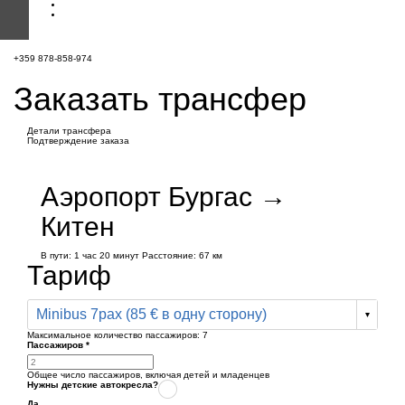
+359 878-858-974
Заказать трансфер
Детали трансфера
Подтверждение заказа
Аэропорт Бургас →
Китен
В пути:
1 час
20 минут
Расстояние: 67 км
Тариф
Minibus 7pax (85 € в одну сторону)
Максимальное количество пассажиров:
7
Пассажиров
*
Общее число пассажиров,
включая детей и младенцев
Нужны детские автокресла?
Да