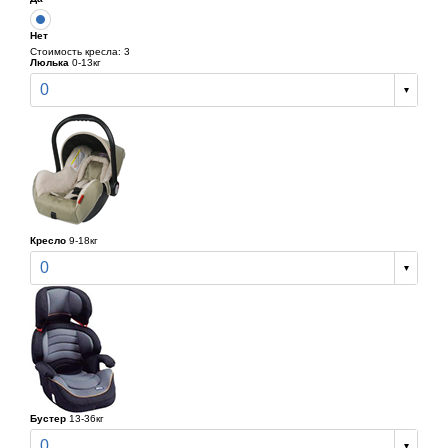
Нет
Стоимость кресла: 3
Люлька
0-13кг
0
Кресло
9-18кг
0
Бустер
13-36кг
0