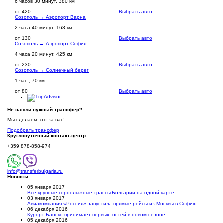
6 часов 30 минут, 380 км
от 420
Выбрать авто
Созополь → Аэропорт Варна
2 часа 40 минут, 163 км
от 130
Выбрать авто
Созополь → Аэропорт София
4 часа 20 минут, 425 км
от 230
Выбрать авто
Созополь → Солнечный берег
1 час , 70 км
от 80
Выбрать авто
Не нашли нужный трансфер?
Мы сделаем это за вас!
Подобрать трансфер
Круглосуточный
контакт-центр
+359 878-858-974
info@transferbulgaria.ru
Новости
05 января 2017
Все крупные горнолыжные трассы Болгарии на одной карте
03 января 2017
Авиакомпания «Россия» запустила прямые рейсы из Москвы в Софию
06 декабря 2016
Курорт Банско принимает первых гостей в новом сезоне
05 декабря 2016