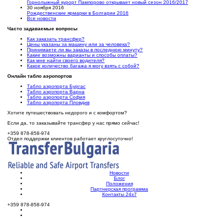
Горнолыжный курорт Пампорово открывает новый сезон 2016/2017
30 ноября 2016
Рождественские ярмарки в Болгарии 2016
Все новости
Часто задаваемые вопросы
Как заказать трансфер?
Цены указаны за машину или за человека?
Принимаете ли вы заказы в последнюю минуту?
Какие возможны варианты и способы оплаты?
Как мне найти своего водителя?
Какое количество багажа я могу взять с собой?
Онлайн табло аэропортов
Табло аэропорта Бургас
Табло аэропорта Варна
Табло аэропорта София
Табло аэропорта Пловдив
Хотите путешествовать недорого и с комфортом?
Если да, то заказывайте трансфер у нас прямо сейчас!
+359 878-858-974
Отдел поддержки клиентов работает круглосуточно!
Новости
Блог
Положения
Партнерская программа
Контакты 24х7
+359 878-858-974