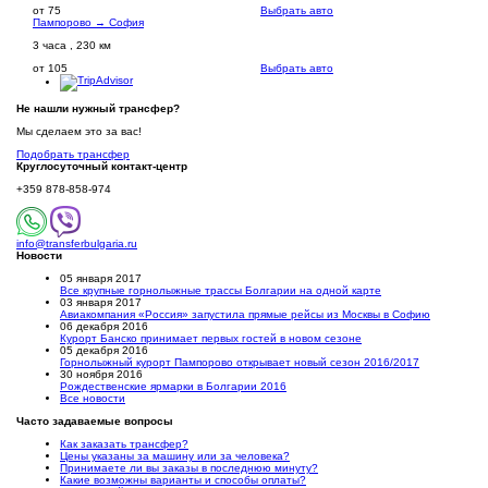
от 75
Выбрать авто
Пампорово → София
3 часа , 230 км
от 105
Выбрать авто
Не нашли нужный трансфер?
Мы сделаем это за вас!
Подобрать трансфер
Круглосуточный
контакт-центр
+359 878-858-974
info@transferbulgaria.ru
Новости
05 января 2017
Все крупные горнолыжные трассы Болгарии на одной карте
03 января 2017
Авиакомпания «Россия» запустила прямые рейсы из Москвы в Софию
06 декабря 2016
Курорт Банско принимает первых гостей в новом сезоне
05 декабря 2016
Горнолыжный курорт Пампорово открывает новый сезон 2016/2017
30 ноября 2016
Рождественские ярмарки в Болгарии 2016
Все новости
Часто задаваемые вопросы
Как заказать трансфер?
Цены указаны за машину или за человека?
Принимаете ли вы заказы в последнюю минуту?
Какие возможны варианты и способы оплаты?