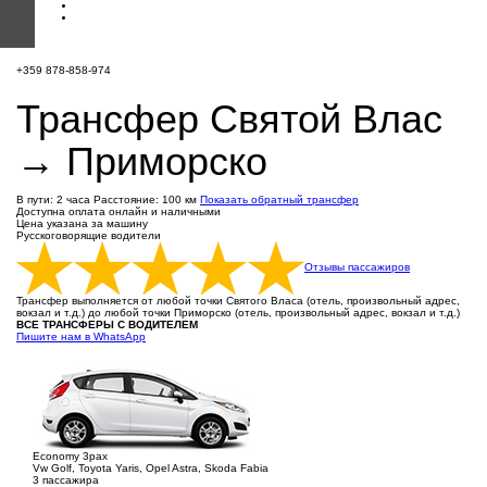
+359 878-858-974
Трансфер Святой Влас
→ Приморско
В пути: 2 часа
Расстояние: 100 км
Показать обратный трансфер
Доступна оплата онлайн и наличными
Цена указана за машину
Русскоговорящие водители
Отзывы пассажиров
Трансфер выполняется от любой точки Святого Власа (отель, произвольный адрес,
вокзал и т.д.) до любой точки Приморско (отель, произвольный адрес, вокзал и т.д.)
ВСЕ ТРАНСФЕРЫ С ВОДИТЕЛЕМ
Пишите нам в WhatsApp
Economy 3pax
Vw Golf, Toyota Yaris, Opel Astra, Skoda Fabia
3 пассажира