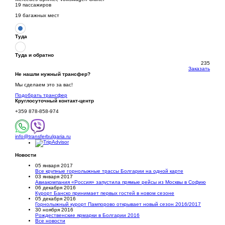
19 пассажиров
19 багажных мест
Туда
Туда и обратно
235
Заказать
Не нашли нужный трансфер?
Мы сделаем это за вас!
Подобрать трансфер
Круглосуточный
контакт-центр
+359 878-858-974
info@transferbulgaria.ru
Новости
05 января 2017
Все крупные горнолыжные трассы Болгарии на одной карте
03 января 2017
Авиакомпания «Россия» запустила прямые рейсы из Москвы в Софию
06 декабря 2016
Курорт Банско принимает первых гостей в новом сезоне
05 декабря 2016
Горнолыжный курорт Пампорово открывает новый сезон 2016/2017
30 ноября 2016
Рождественские ярмарки в Болгарии 2016
Все новости