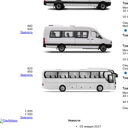
Туд
Mer
16 
16 
Ски
880
Min
930
Заказать
Туд
Туд
Mer
19 
19 
Ски
920
Coa
950
Заказать
Туд
Туд
Mer
49 
49 
Ски
1 600
1 500
Заказать
Новости
05 января 2017