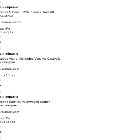
а и обратно
cedes S Benz, BMW 7 series, Audi A8
ассажира
агажных места
дка
6
%
ibus 7pax
а
а и обратно
cedes Viano, Mercedes Vito, Vw Caravelle
ассажиров
агажных мест
ibus 13pax
а
а и обратно
cedes Sprinter, Volkswagen Crafter
пассажиров
агажных мест
дка
2
%
ibus 16pax
а