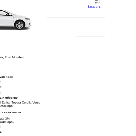
230
Заказать
sis, Ford Mondeo
ivan 4pax
а
а и обратно
 Zafira, Toyota Corolla Verso
ассажира
агажных места
дка
3
%
mium 3pax
а