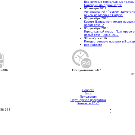
Все крупные горнолыжные трассы
Болгарии на одной карте
03 января 2017
Авиакомпания «Россия» запустил
рейсы из Москвы в Софию
06 декабря 2016
Курорт Банско принимает первых 
новом сезоне
05 декабря 2016
Горнолыжный курорт Пампорово о
новый сезон 2016/2017
30 ноября 2016
Рождественские ярмарки в Болга
Все новости
 цены
Обслуживание 24/7
От
Новости
Блог
Положения
Партнерская программа
Контакты 24х7
858-974