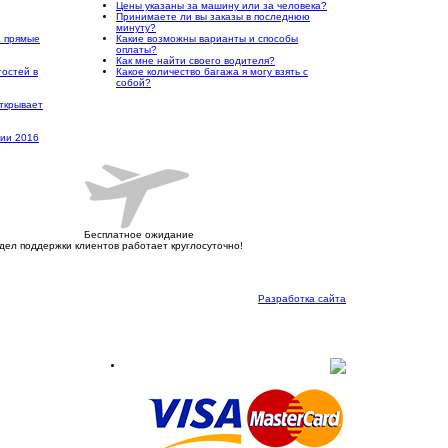
Цены указаны за машину или за человека?
Принимаете ли вы заказы в последнюю
минуту?
а прямые
Какие возможны варианты и способы
оплаты?
Как мне найти своего водителя?
гостей в
Какое количество багажа я могу взять с
собой?
ткрывает
рии 2016
Бесплатное ожидание
дел поддержки клиентов работает круглосуточно!
Разработка сайта