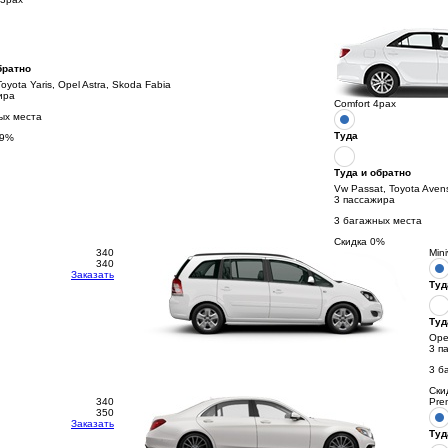
братно
Toyota Yaris, Opel Astra, Skoda Fabia
ира
Comfort 4pax
ых места
Туда
9
%
Туда и обратно
Vw Passat, Toyota Aven
3 пассажира
3 багажных места
Скидка
0
%
340
Min
340
Заказать
Туд
Туд
Opel
3 п
3 б
Ски
340
Pre
350
Заказать
Туд