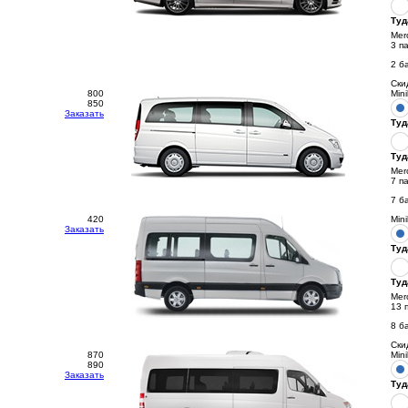
Туд
Mer
3 п
2 б
Ски
800
Min
850
Заказать
Туд
Туд
Mer
7 п
7 б
420
Min
Заказать
Туд
Туд
Mer
13 
8 б
Ски
870
Min
890
Заказать
Туд