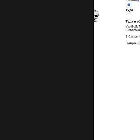
Туда
Туда и о
Vw Golf, 
3 пассаж
2 багажн
Скидка
-3