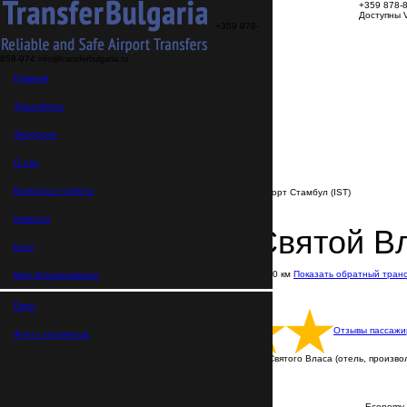
+359 878-
Доступны V
+359 878-
858-974
info@transferbulgaria.ru
Трансферы
Главная
Экскурсии
О нас
FAQ
Трансферы
Мое бронирование
Главная
Экскурсии
>
Направления
О нас
>
Трансферы из Святого Власа
>
Вопросы и ответы
Трансфер Святой Влас → Аэропорт Стамбул (IST)
Новости
Трансфер Святой Вл
Блог
В пути: 5 часов 30 минут
Расстояние: 390 км
Показать обратный тран
Мое бронирование
Доступна оплата онлайн и наличными
Цена указана за машину
Русскоговорящие водители
Евро,
Отзывы пассажи
Фунт стерлингов,
Трансфер выполняется от любой точки Святого Власа (отель, произволь
ВСЕ ТРАНСФЕРЫ С ВОДИТЕЛЕМ
Пишите нам в WhatsApp
Economy 