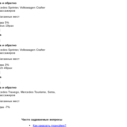
а и обратно
cedes Sprinter, Volkswagen Crafter
пассажиров
багажных мест
дка
5
%
ibus 19pax
а
а и обратно
cedes Sprinter, Volkswagen Crafter
пассажиров
багажных мест
дка
3
%
ch 49pax
а
а и обратно
cedes Travego, Mercedes Tourismo, Setra,
пассажиров
багажных мест
дка
-7
%
Часто задаваемые вопросы
Как заказать трансфер?