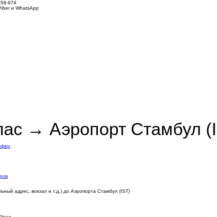
858-974
iber и WhatsApp
ас → Аэропорт Стамбул (
сфер
ров
ный адрес, вокзал и т.д.) до Аэропорта Стамбул (IST)
3pax