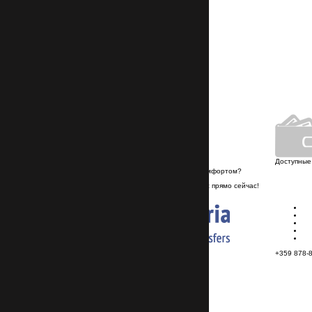
Подобрать трансфер
Круглосуточный
контакт-центр
+359 878-858-974
info@transferbulgaria.ru
Личный автопарк
Доступные
Хотите путешествовать недорого и с комфортом?
Если да, то заказывайте трансфер у нас прямо сейчас!
+359 878-858-974
© 2026, TransferBulgaria
+359 878-