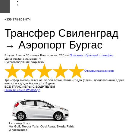
+359 878-858-974
Трансфер Свиленград
→ Аэропорт Бургас
В пути: 3 часа 35 минут
Расстояние: 230 км
Показать обратный трансфер
Цена указана за машину
Русскоговорящие водители
Отзывы пассажиров
Трансфер выполняется от любой точки Свиленграда (отель, произвольный адрес,
вокзал и т.д.) до Аэропорта Бургас
ВСЕ ТРАНСФЕРЫ С ВОДИТЕЛЕМ
Пишите нам в WhatsApp
Economy 3pax
Vw Golf, Toyota Yaris, Opel Astra, Skoda Fabia
3 пассажира