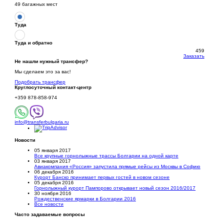
49 багажных мест
Туда
Туда и обратно
459
Заказать
Не нашли нужный трансфер?
Мы сделаем это за вас!
Подобрать трансфер
Круглосуточный
контакт-центр
+359 878-858-974
info@transferbulgaria.ru
Новости
05 января 2017
Все крупные горнолыжные трассы Болгарии на одной карте
03 января 2017
Авиакомпания «Россия» запустила прямые рейсы из Москвы в Софию
06 декабря 2016
Курорт Банско принимает первых гостей в новом сезоне
05 декабря 2016
Горнолыжный курорт Пампорово открывает новый сезон 2016/2017
30 ноября 2016
Рождественские ярмарки в Болгарии 2016
Все новости
Часто задаваемые вопросы