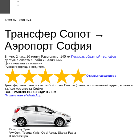
+359 878-858-974
Трансфер Сопот →
Аэропорт София
В пути: 2 часа 10 минут
Расстояние: 145 км
Показать обратный трансфер
Доступна оплата онлайн и наличными
Цена указана за машину
Русскоговорящие водители
Отзывы пассажиров
Трансфер выполняется от любой точки Сопота (отель, произвольный адрес, вокзал и
т.д.) до Аэропорта София
ВСЕ ТРАНСФЕРЫ С ВОДИТЕЛЕМ
Пишите нам в WhatsApp
Economy 3pax
Vw Golf, Toyota Yaris, Opel Astra, Skoda Fabia
3 пассажира