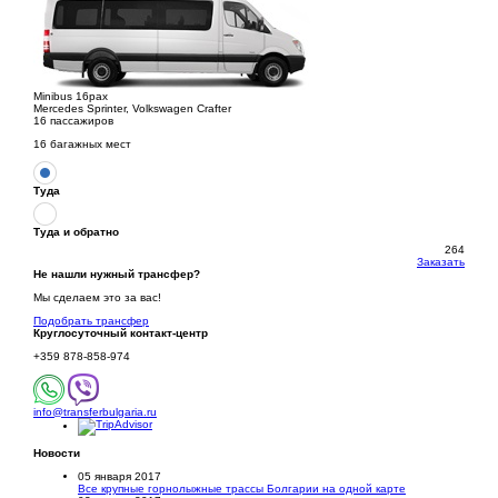
Minibus 16pax
Mercedes Sprinter, Volkswagen Crafter
16 пассажиров
16 багажных мест
Туда
Туда и обратно
264
Заказать
Не нашли нужный трансфер?
Мы сделаем это за вас!
Подобрать трансфер
Круглосуточный
контакт-центр
+359 878-858-974
info@transferbulgaria.ru
Новости
05 января 2017
Все крупные горнолыжные трассы Болгарии на одной карте