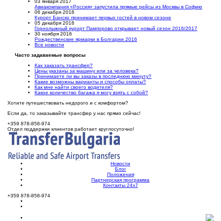
03 января 2017
Авиакомпания «Россия» запустила прямые рейсы из Москвы в Софию
06 декабря 2016
Курорт Банско принимает первых гостей в новом сезоне
05 декабря 2016
Горнолыжный курорт Пампорово открывает новый сезон 2016/2017
30 ноября 2016
Рождественские ярмарки в Болгарии 2016
Все новости
Часто задаваемые вопросы
Как заказать трансфер?
Цены указаны за машину или за человека?
Принимаете ли вы заказы в последнюю минуту?
Какие возможны варианты и способы оплаты?
Как мне найти своего водителя?
Какое количество багажа я могу взять с собой?
Хотите путешествовать недорого и с комфортом?
Если да, то заказывайте трансфер у нас прямо сейчас!
+359 878-858-974
Отдел поддержки клиентов работает круглосуточно!
Новости
Блог
Положения
Партнерская программа
Контакты 24х7
+359 878-858-974