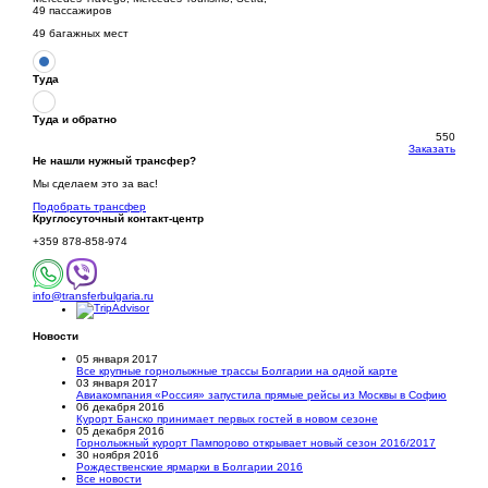
49 пассажиров
49 багажных мест
Туда
Туда и обратно
550
Заказать
Не нашли нужный трансфер?
Мы сделаем это за вас!
Подобрать трансфер
Круглосуточный
контакт-центр
+359 878-858-974
info@transferbulgaria.ru
Новости
05 января 2017
Все крупные горнолыжные трассы Болгарии на одной карте
03 января 2017
Авиакомпания «Россия» запустила прямые рейсы из Москвы в Софию
06 декабря 2016
Курорт Банско принимает первых гостей в новом сезоне
05 декабря 2016
Горнолыжный курорт Пампорово открывает новый сезон 2016/2017
30 ноября 2016
Рождественские ярмарки в Болгарии 2016
Все новости