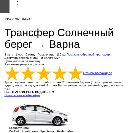
+359 878-858-974
Трансфер Солнечный
берег → Варна
В пути: 1 час 45 минут
Расстояние: 110 км
Показать обратный трансфер
Доступна оплата онлайн и наличными
Цена указана за машину
Русскоговорящие водители
Отзывы пассажиров
Трансфер выполняется от любой точки Солнечного берега (отель, произвольный
адрес, вокзал и т.д.) до любой точки Варны (отель, произвольный адрес, вокзал и
т.д.)
ВСЕ ТРАНСФЕРЫ С ВОДИТЕЛЕМ
Пишите нам в WhatsApp
Economy 3pax
Vw Golf, Toyota Yaris, Opel Astra, Skoda Fabia