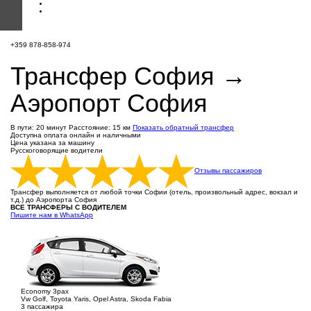
+359 878-858-974
Трансфер София →
Аэропорт София
В пути: 20 минут
Расстояние: 15 км
Показать обратный трансфер
Доступна оплата онлайн и наличными
Цена указана за машину
Русскоговорящие водители
Отзывы пассажиров
Трансфер выполняется от любой точки Софии (отель, произвольный адрес, вокзал и
т.д.) до Аэропорта София
ВСЕ ТРАНСФЕРЫ С ВОДИТЕЛЕМ
Пишите нам в WhatsApp
Economy 3pax
Vw Golf, Toyota Yaris, Opel Astra, Skoda Fabia
3 пассажира