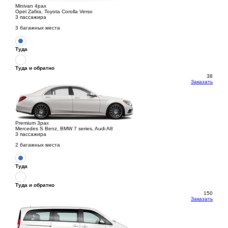
Minivan 4pax
Opel Zafira, Toyota Corolla Verso
3 пассажира
3 багажных места
Туда
Туда и обратно
38
Заказать
Premium 3pax
Mercedes S Benz, BMW 7 series, Audi A8
3 пассажира
2 багажных места
Туда
Туда и обратно
150
Заказать