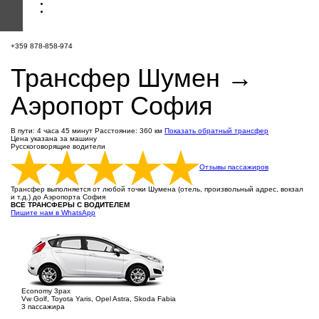
+359 878-858-974
Трансфер Шумен →
Аэропорт София
В пути: 4 часа 45 минут
Расстояние: 360 км
Показать обратный трансфер
Цена указана за машину
Русскоговорящие водители
Отзывы пассажиров
Трансфер выполняется от любой точки Шумена (отель, произвольный адрес, вокзал
и т.д.) до Аэропорта София
ВСЕ ТРАНСФЕРЫ С ВОДИТЕЛЕМ
Пишите нам в WhatsApp
Economy 3pax
Vw Golf, Toyota Yaris, Opel Astra, Skoda Fabia
3 пассажира