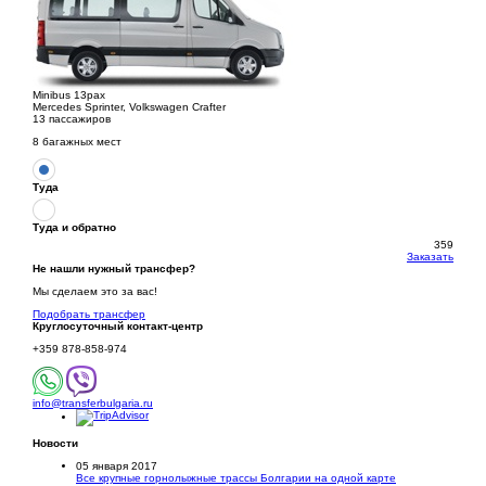
Minibus 13pax
Mercedes Sprinter, Volkswagen Crafter
13 пассажиров
8 багажных мест
Туда
Туда и обратно
359
Заказать
Не нашли нужный трансфер?
Мы сделаем это за вас!
Подобрать трансфер
Круглосуточный
контакт-центр
+359 878-858-974
info@transferbulgaria.ru
Новости
05 января 2017
Все крупные горнолыжные трассы Болгарии на одной карте