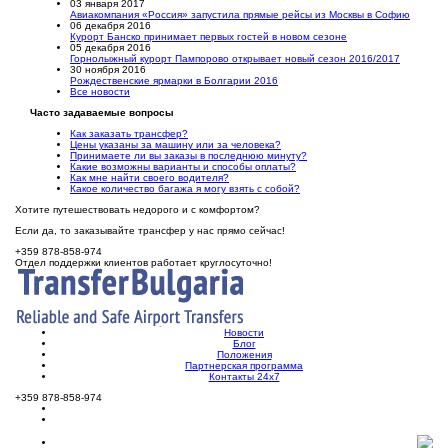
03 января 2017
Авиакомпания «Россия» запустила прямые рейсы из Москвы в Софию
06 декабря 2016
Курорт Банско принимает первых гостей в новом сезоне
05 декабря 2016
Горнолыжный курорт Пампорово открывает новый сезон 2016/2017
30 ноября 2016
Рождественские ярмарки в Болгарии 2016
Все новости
Часто задаваемые вопросы
Как заказать трансфер?
Цены указаны за машину или за человека?
Принимаете ли вы заказы в последнюю минуту?
Какие возможны варианты и способы оплаты?
Как мне найти своего водителя?
Какое количество багажа я могу взять с собой?
Хотите путешествовать недорого и с комфортом?
Если да, то заказывайте трансфер у нас прямо сейчас!
+359 878-858-974
Отдел поддержки клиентов работает круглосуточно!
Новости
Блог
Положения
Партнерская программа
Контакты 24х7
+359 878-858-974