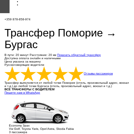
+359 878-858-974
Трансфер Поморие →
Бургас
В пути: 20 минут
Расстояние: 20 км
Показать обратный трансфер
Доступна оплата онлайн и наличными
Цена указана за машину
Русскоговорящие водители
Отзывы пассажиров
Трансфер выполняется от любой точки Поморие (отель, произвольный адрес, вокзал
и т.д.) до любой точки Бургаса (отель, произвольный адрес, вокзал и т.д.)
ВСЕ ТРАНСФЕРЫ С ВОДИТЕЛЕМ
Пишите нам в WhatsApp
Economy 3pax
Vw Golf, Toyota Yaris, Opel Astra, Skoda Fabia
3 пассажира