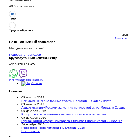
49 багажных мест
Туда
Туда и обратно
450
Заказать
Не нашли нужный трансфер?
Мы сделаем это за вас!
Подобрать трансфер
Круглосуточный
контакт-центр
+359 878-858-974
info@transferbulgaria.ru
Новости
05 января 2017
Все крупные горнолыжные трассы Болгарии на одной карте
03 января 2017
Авиакомпания «Россия» запустила прямые рейсы из Москвы в Софию
06 декабря 2016
Курорт Банско принимает первых гостей в новом сезоне
05 декабря 2016
Горнолыжный курорт Пампорово открывает новый сезон 2016/2017
30 ноября 2016
Рождественские ярмарки в Болгарии 2016
Все новости