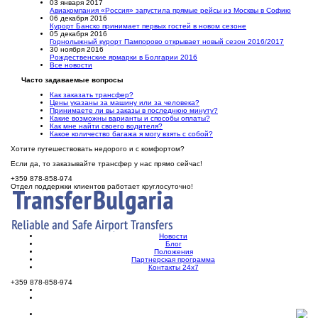
03 января 2017
Авиакомпания «Россия» запустила прямые рейсы из Москвы в Софию
06 декабря 2016
Курорт Банско принимает первых гостей в новом сезоне
05 декабря 2016
Горнолыжный курорт Пампорово открывает новый сезон 2016/2017
30 ноября 2016
Рождественские ярмарки в Болгарии 2016
Все новости
Часто задаваемые вопросы
Как заказать трансфер?
Цены указаны за машину или за человека?
Принимаете ли вы заказы в последнюю минуту?
Какие возможны варианты и способы оплаты?
Как мне найти своего водителя?
Какое количество багажа я могу взять с собой?
Хотите путешествовать недорого и с комфортом?
Если да, то заказывайте трансфер у нас прямо сейчас!
+359 878-858-974
Отдел поддержки клиентов работает круглосуточно!
Новости
Блог
Положения
Партнерская программа
Контакты 24х7
+359 878-858-974