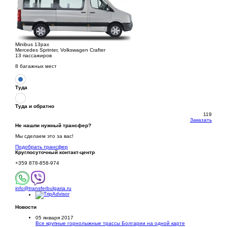
Minibus 13pax
Mercedes Sprinter, Volkswagen Crafter
13 пассажиров
8 багажных мест
Туда
Туда и обратно
119
Заказать
Не нашли нужный трансфер?
Мы сделаем это за вас!
Подобрать трансфер
Круглосуточный
контакт-центр
+359 878-858-974
info@transferbulgaria.ru
Новости
05 января 2017
Все крупные горнолыжные трассы Болгарии на одной карте