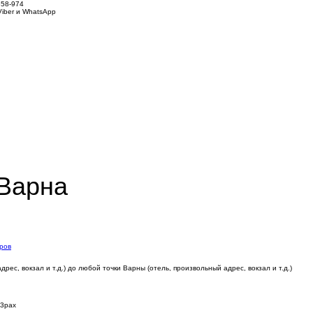
858-974
iber и WhatsApp
Варна
ров
ес, вокзал и т.д.) до любой точки Варны (отель, произвольный адрес, вокзал и т.д.)
3pax