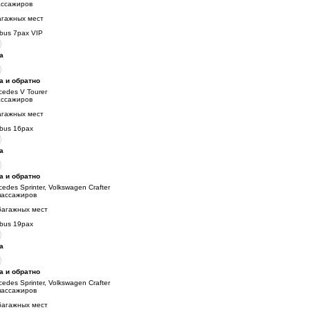
ассажиров
агажных мест
ibus 7pax VIP
а
а и обратно
cedes V Tourer
ассажиров
агажных мест
ibus 16pax
а
а и обратно
cedes Sprinter, Volkswagen Crafter
пассажиров
багажных мест
ibus 19pax
а
а и обратно
cedes Sprinter, Volkswagen Crafter
пассажиров
багажных мест