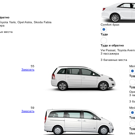
братно
Toyota Yaris, Opel Astra, Skoda Fabia
Comfort 4pax
ира
ых места
Туда
Туда и обратно
Vw Passat, Toyota Aven
3 пассажира
3 багажных места
55
Min
Заказать
Туд
Туд
Opel
3 п
3 б
59
Min
Заказать
Туд
Туд
Mer