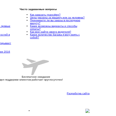
Часто задаваемые вопросы
Как заказать трансфер?
Цены указаны за машину или за человека?
Принимаете ли вы заказы в последнюю
минуту?
а прямые
Какие возможны варианты и способы
оплаты?
Как мне найти своего водителя?
гостей в
Какое количество багажа я могу взять с
собой?
ткрывает
рии 2016
Бесплатное ожидание
дел поддержки клиентов работает круглосуточно!
Разработка сайта