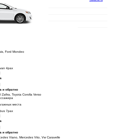
sis, Ford Mondeo
ivan 4pax
а
а и обратно
 Zafira, Toyota Corolla Verso
ассажира
агажных места
ibus 7pax
а
а и обратно
cedes Viano, Mercedes Vito, Vw Caravelle