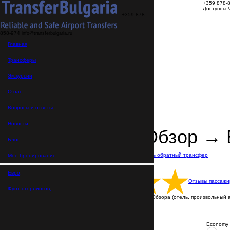
+359 878-
Доступны V
+359 878-
858-974
info@transferbulgaria.ru
Трансферы
Главная
Экскурсии
О нас
FAQ
Трансферы
Мое бронирование
Главная
Экскурсии
>
Направления
О нас
>
Трансферы из Обзора
>
Вопросы и ответы
Трансфер Обзор → Варна
Новости
Трансфер Обзор → 
Блог
В пути: 1 час
Расстояние: 65 км
Показать обратный трансфер
Мое бронирование
Цена указана за машину
Русскоговорящие водители
Евро,
Отзывы пассажи
Фунт стерлингов,
Трансфер выполняется от любой точки Обзора (отель, произвольный адр
ВСЕ ТРАНСФЕРЫ С ВОДИТЕЛЕМ
Пишите нам в WhatsApp
Economy 