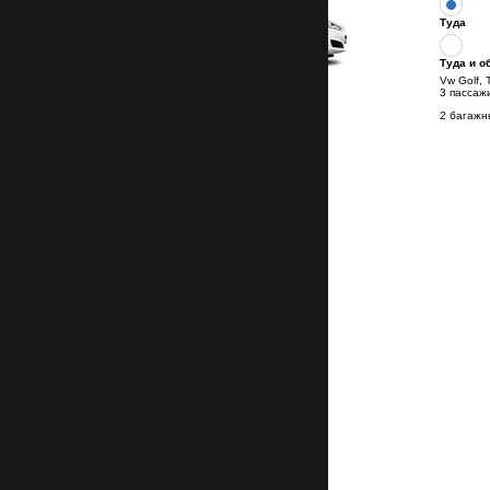
Туда
Туда и о
Vw Golf, 
3 пассаж
2 багажн