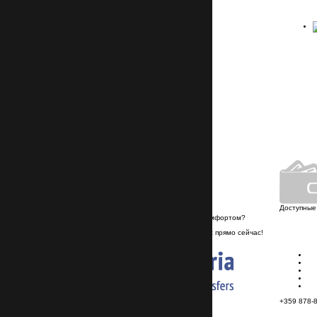
Не нашли нужный трансфер?
Мы сделаем это за вас!
Подобрать трансфер
Круглосуточный
контакт-центр
+359 878-858-974
info@transferbulgaria.ru
Личный автопарк
Доступные
Хотите путешествовать недорого и с комфортом?
Если да, то заказывайте трансфер у нас прямо сейчас!
+359 878-858-974
© 2026, TransferBulgaria
+359 878-