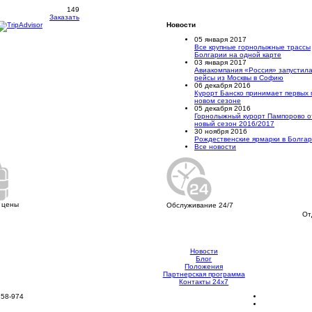
149
Заказать
Новости
05 января 2017
Все крупные горнолыжные трассы
Болгарии на одной карте
03 января 2017
Авиакомпания «Россия» запустил
рейсы из Москвы в Софию
06 декабря 2016
Курорт Банско принимает первых 
новом сезоне
05 декабря 2016
Горнолыжный курорт Пампорово о
новый сезон 2016/2017
30 ноября 2016
Рождественские ярмарки в Болга
Все новости
 цены
Обслуживание 24/7
От
Новости
Блог
Положения
Партнерская программа
Контакты 24х7
858-974