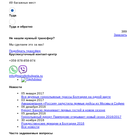
49 багажных мест
Туда
Туда и обратно
389
Заказать
Не нашли нужный трансфер?
Мы сделаем это за вас!
Подобрать трансфер
Круглосуточный
контакт-центр
+359 878-858-974
info@transferbulgaria.ru
Новости
05 января 2017
Все крупные горнолыжные трассы Болгарии на одной карте
03 января 2017
Авиакомпания «Россия» запустила прямые рейсы из Москвы в Софию
06 декабря 2016
Курорт Банско принимает первых гостей в новом сезоне
05 декабря 2016
Горнолыжный курорт Пампорово открывает новый сезон 2016/2017
30 ноября 2016
Рождественские ярмарки в Болгарии 2016
Все новости
Часто задаваемые вопросы