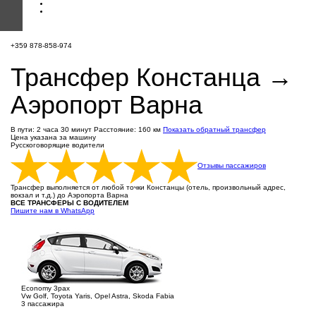
+359 878-858-974
Трансфер Констанца →
Аэропорт Варна
В пути: 2 часа 30 минут
Расстояние: 160 км
Показать обратный трансфер
Цена указана за машину
Русскоговорящие водители
Отзывы пассажиров
Трансфер выполняется от любой точки Констанцы (отель, произвольный адрес,
вокзал и т.д.) до Аэропорта Варна
ВСЕ ТРАНСФЕРЫ С ВОДИТЕЛЕМ
Пишите нам в WhatsApp
Economy 3pax
Vw Golf, Toyota Yaris, Opel Astra, Skoda Fabia
3 пассажира