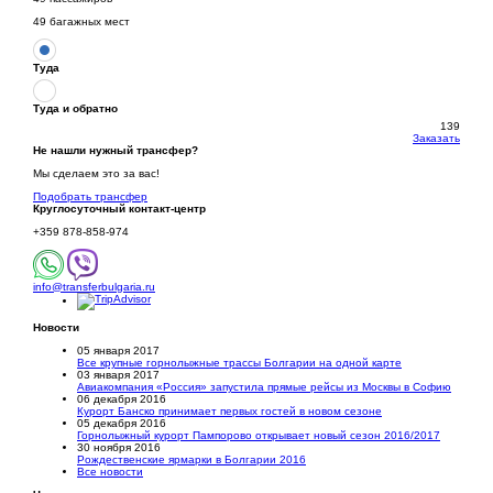
49 багажных мест
Туда
Туда и обратно
139
Заказать
Не нашли нужный трансфер?
Мы сделаем это за вас!
Подобрать трансфер
Круглосуточный
контакт-центр
+359 878-858-974
info@transferbulgaria.ru
Новости
05 января 2017
Все крупные горнолыжные трассы Болгарии на одной карте
03 января 2017
Авиакомпания «Россия» запустила прямые рейсы из Москвы в Софию
06 декабря 2016
Курорт Банско принимает первых гостей в новом сезоне
05 декабря 2016
Горнолыжный курорт Пампорово открывает новый сезон 2016/2017
30 ноября 2016
Рождественские ярмарки в Болгарии 2016
Все новости