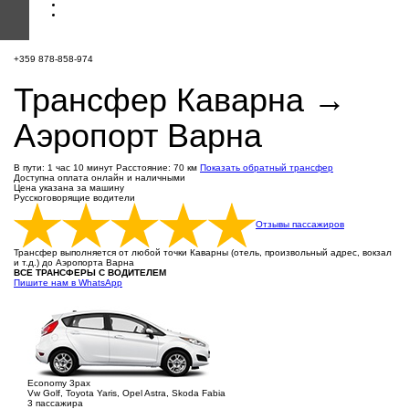
+359 878-858-974
Трансфер Каварна →
Аэропорт Варна
В пути: 1 час 10 минут
Расстояние: 70 км
Показать обратный трансфер
Доступна оплата онлайн и наличными
Цена указана за машину
Русскоговорящие водители
Отзывы пассажиров
Трансфер выполняется от любой точки Каварны (отель, произвольный адрес, вокзал
и т.д.) до Аэропорта Варна
ВСЕ ТРАНСФЕРЫ С ВОДИТЕЛЕМ
Пишите нам в WhatsApp
Economy 3pax
Vw Golf, Toyota Yaris, Opel Astra, Skoda Fabia
3 пассажира