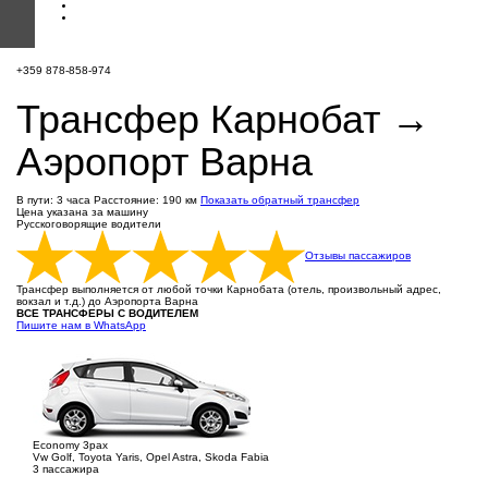
+359 878-858-974
Трансфер Карнобат →
Аэропорт Варна
В пути: 3 часа
Расстояние: 190 км
Показать обратный трансфер
Цена указана за машину
Русскоговорящие водители
Отзывы пассажиров
Трансфер выполняется от любой точки Карнобата (отель, произвольный адрес,
вокзал и т.д.) до Аэропорта Варна
ВСЕ ТРАНСФЕРЫ С ВОДИТЕЛЕМ
Пишите нам в WhatsApp
Economy 3pax
Vw Golf, Toyota Yaris, Opel Astra, Skoda Fabia
3 пассажира