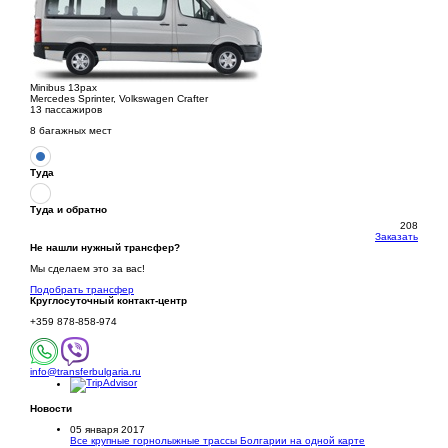
Minibus 13pax
Mercedes Sprinter, Volkswagen Crafter
13 пассажиров
8 багажных мест
Туда
Туда и обратно
208
Заказать
Не нашли нужный трансфер?
Мы сделаем это за вас!
Подобрать трансфер
Круглосуточный
контакт-центр
+359 878-858-974
info@transferbulgaria.ru
Новости
05 января 2017
Все крупные горнолыжные трассы Болгарии на одной карте