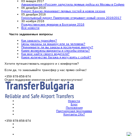
03 января 2017
Авиакомпания «Россия» запустила прямые рейсы из Москвы в Софию
06 декабря 2016
Курорт Банско принимает первых гостей в новом сезоне
05 декабря 2016
Горнолыжный курорт Пампорово открывает новый сезон 2016/2017
30 ноября 2016
Рождественские ярмарки в Болгарии 2016
Все новости
Часто задаваемые вопросы
Как заказать трансфер?
Цены указаны за машину или за человека?
Принимаете ли вы заказы в последнюю минуту?
Какие возможны варианты и способы оплаты?
Как мне найти своего водителя?
Какое количество багажа я могу взять с собой?
Хотите путешествовать недорого и с комфортом?
Если да, то заказывайте трансфер у нас прямо сейчас!
+359 878-858-974
Отдел поддержки клиентов работает круглосуточно!
Новости
Блог
Положения
Партнерская программа
Контакты 24х7
+359 878-858-974