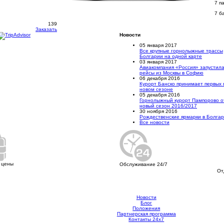
7 п
7 б
139
Заказать
Новости
05 января 2017
Все крупные горнолыжные трассы
Болгарии на одной карте
03 января 2017
Авиакомпания «Россия» запустил
рейсы из Москвы в Софию
06 декабря 2016
Курорт Банско принимает первых 
новом сезоне
05 декабря 2016
Горнолыжный курорт Пампорово о
новый сезон 2016/2017
30 ноября 2016
Рождественские ярмарки в Болга
Все новости
 цены
Обслуживание 24/7
От
Новости
Блог
Положения
Партнерская программа
Контакты 24х7