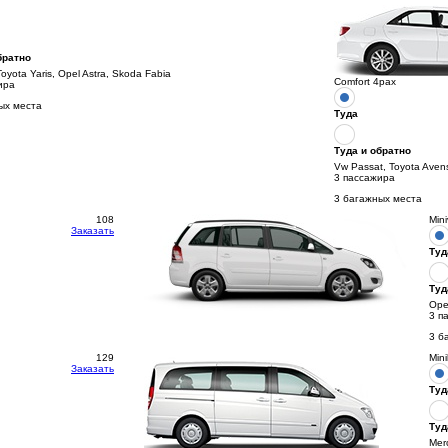
братно
Toyota Yaris, Opel Astra, Skoda Fabia
Comfort 4pax
ира
ых места
Туда
Туда и обратно
Vw Passat, Toyota Aven
3 пассажира
3 багажных места
108
Min
Заказать
Туд
Туд
Opel
3 п
3 б
129
Min
Заказать
Туд
Туд
Mer