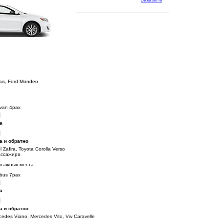
sis, Ford Mondeo
ivan 4pax
а
а и обратно
 Zafira, Toyota Corolla Verso
ассажира
агажных места
ibus 7pax
а
а и обратно
cedes Viano, Mercedes Vito, Vw Caravelle