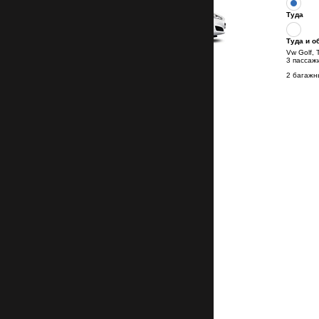
Туда
Туда и о
Vw Golf, 
3 пассаж
2 багажн