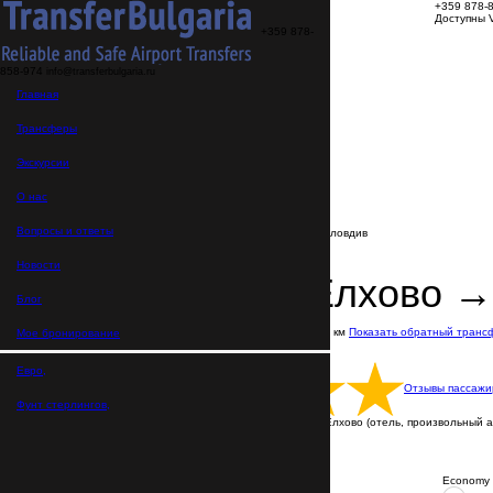
+359 878-
Доступны V
+359 878-
858-974
info@transferbulgaria.ru
Трансферы
Главная
Экскурсии
О нас
FAQ
Трансферы
Мое бронирование
Главная
Экскурсии
>
Направления
О нас
>
Трансферы из Елхово
>
Вопросы и ответы
Трансфер Елхово → Аэропорт Пловдив
Новости
Трансфер Елхово →
Блог
В пути: 2 часа 45 минут
Расстояние: 211 км
Показать обратный транс
Мое бронирование
Цена указана за машину
Русскоговорящие водители
Евро,
Отзывы пассажи
Фунт стерлингов,
Трансфер выполняется от любой точки Елхово (отель, произвольный ад
ВСЕ ТРАНСФЕРЫ С ВОДИТЕЛЕМ
Пишите нам в WhatsApp
Economy 