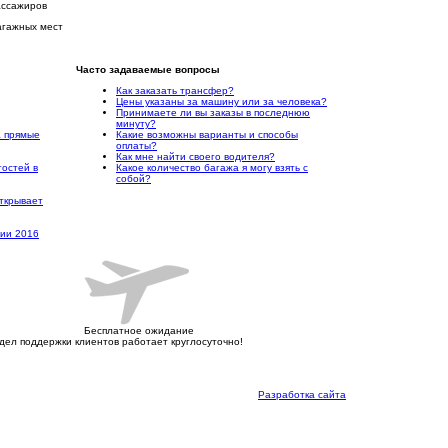
ассажиров
агажных мест
Часто задаваемые вопросы
Как заказать трансфер?
Цены указаны за машину или за человека?
Принимаете ли вы заказы в последнюю
минуту?
а прямые
Какие возможны варианты и способы
оплаты?
Как мне найти своего водителя?
гостей в
Какое количество багажа я могу взять с
собой?
ткрывает
рии 2016
Бесплатное ожидание
дел поддержки клиентов работает круглосуточно!
Разработка сайта