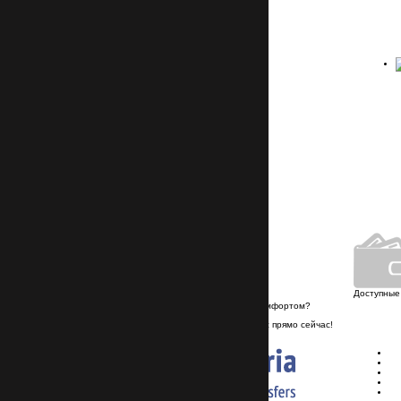
Не нашли нужный трансфер?
Мы сделаем это за вас!
Подобрать трансфер
Круглосуточный
контакт-центр
+359 878-858-974
info@transferbulgaria.ru
Личный автопарк
Доступные
Хотите путешествовать недорого и с комфортом?
Если да, то заказывайте трансфер у нас прямо сейчас!
+359 878-858-974