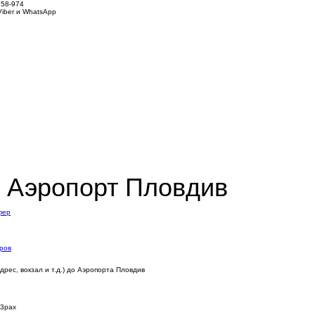
858-974
iber и WhatsApp
 Аэропорт Пловдив
фер
ров
рес, вокзал и т.д.) до Аэропорта Пловдив
3pax