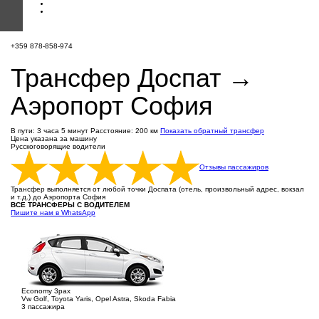
+359 878-858-974
Трансфер Доспат →
Аэропорт София
В пути: 3 часа 5 минут
Расстояние: 200 км
Показать обратный трансфер
Цена указана за машину
Русскоговорящие водители
Отзывы пассажиров
Трансфер выполняется от любой точки Доспата (отель, произвольный адрес, вокзал
и т.д.) до Аэропорта София
ВСЕ ТРАНСФЕРЫ С ВОДИТЕЛЕМ
Пишите нам в WhatsApp
Economy 3pax
Vw Golf, Toyota Yaris, Opel Astra, Skoda Fabia
3 пассажира