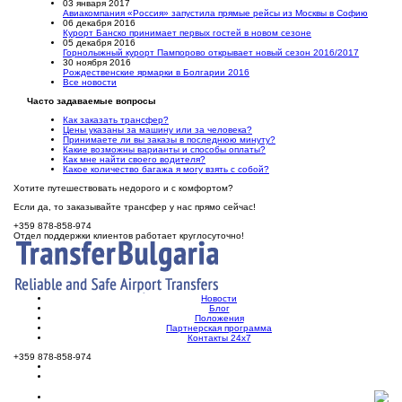
03 января 2017
Авиакомпания «Россия» запустила прямые рейсы из Москвы в Софию
06 декабря 2016
Курорт Банско принимает первых гостей в новом сезоне
05 декабря 2016
Горнолыжный курорт Пампорово открывает новый сезон 2016/2017
30 ноября 2016
Рождественские ярмарки в Болгарии 2016
Все новости
Часто задаваемые вопросы
Как заказать трансфер?
Цены указаны за машину или за человека?
Принимаете ли вы заказы в последнюю минуту?
Какие возможны варианты и способы оплаты?
Как мне найти своего водителя?
Какое количество багажа я могу взять с собой?
Хотите путешествовать недорого и с комфортом?
Если да, то заказывайте трансфер у нас прямо сейчас!
+359 878-858-974
Отдел поддержки клиентов работает круглосуточно!
Новости
Блог
Положения
Партнерская программа
Контакты 24х7
+359 878-858-974