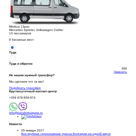
Minibus 13pax
Mercedes Sprinter, Volkswagen Crafter
13 пассажиров
8 багажных мест
Туда
Туда и обратно
399
Заказать
Не нашли нужный трансфер?
Мы сделаем это за вас!
Подобрать трансфер
Круглосуточный
контакт-центр
+359 878-858-974
info@transferbulgaria.ru
Новости
05 января 2017
Все крупные горнолыжные трассы Болгарии на одной карте