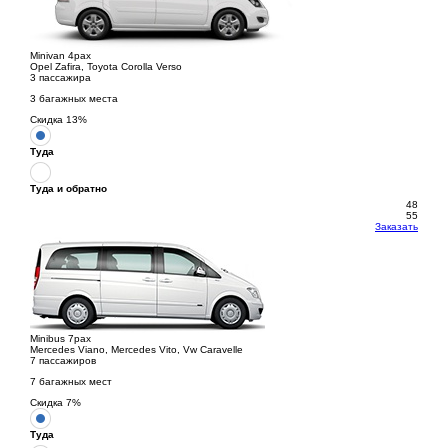
Minivan 4pax
Opel Zafira, Toyota Corolla Verso
3 пассажира
3 багажных места
Скидка
13
%
Туда
Туда и обратно
48
55
Заказать
Minibus 7pax
Mercedes Viano, Mercedes Vito, Vw Caravelle
7 пассажиров
7 багажных мест
Скидка
7
%
Туда