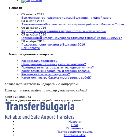
Новости
05 января 2017
Все крупные горнолыжные трассы Болгарии на одной карте
03 января 2017
Авиакомпания «Россия» запустила прямые рейсы из Москвы в Софию
06 декабря 2016
Курорт Банско принимает первых гостей в новом сезоне
05 декабря 2016
Горнолыжный курорт Пампорово открывает новый сезон 2016/2017
30 ноября 2016
Рождественские ярмарки в Болгарии 2016
Все новости
Часто задаваемые вопросы
Как заказать трансфер?
Цены указаны за машину или за человека?
Принимаете ли вы заказы в последнюю минуту?
Какие возможны варианты и способы оплаты?
Как мне найти своего водителя?
Какое количество багажа я могу взять с собой?
Хотите путешествовать недорого и с комфортом?
Если да, то заказывайте трансфер у нас прямо сейчас!
+359 878-858-974
Отдел поддержки клиентов работает круглосуточно!
Новости
Блог
Положения
Партнерская программа
Контакты 24х7