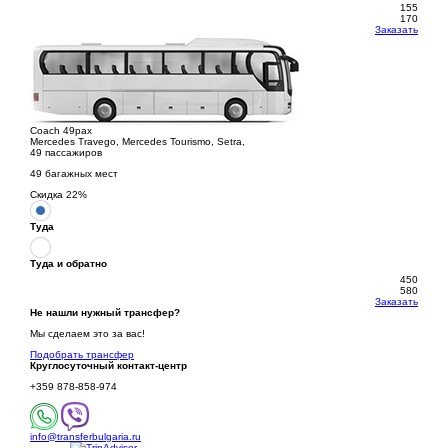
155
170
Заказать
Coach 49pax
Mercedes Travego, Mercedes Tourismo, Setra,
49 пассажиров
49 багажных мест
Скидка
22
%
Туда
Туда и обратно
450
580
Заказать
Не нашли нужный трансфер?
Мы сделаем это за вас!
Подобрать трансфер
Круглосуточный
контакт-центр
+359 878-858-974
info@transferbulgaria.ru