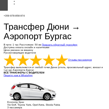
+359 878-858-974
Трансфер Дюни →
Аэропорт Бургас
В пути: 1 час
Расстояние: 50 км
Показать обратный трансфер
Доступна оплата онлайн и наличными
Цена указана за машину
Русскоговорящие водители
Отзывы пассажиров
Трансфер выполняется от любой точки Дюни (отель, произвольный адрес, вокзал и
т.д.) до Аэропорта Бургас
ВСЕ ТРАНСФЕРЫ С ВОДИТЕЛЕМ
Пишите нам в WhatsApp
Economy 3pax
Vw Golf, Toyota Yaris, Opel Astra, Skoda Fabia
3 пассажира