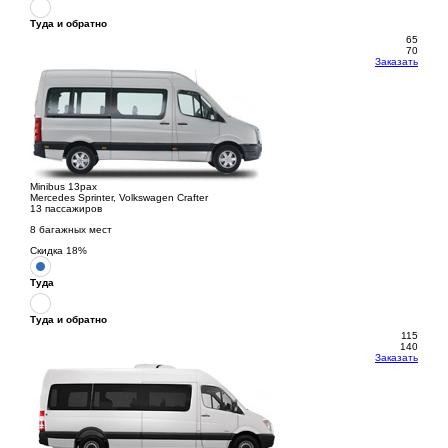
Туда и обратно
65
70
Заказать
Minibus 13pax
Mercedes Sprinter, Volkswagen Crafter
13 пассажиров
8 багажных мест
Скидка
18
%
Туда
Туда и обратно
115
140
Заказать