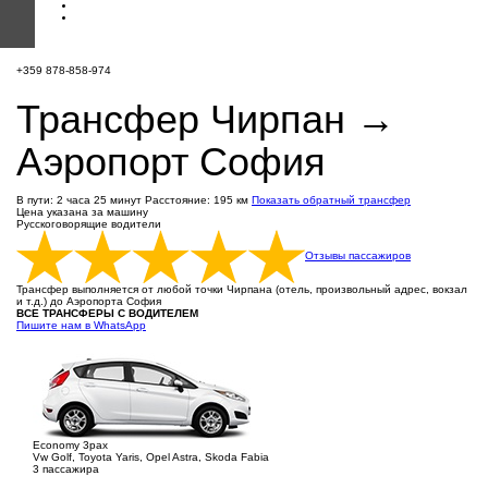
+359 878-858-974
Трансфер Чирпан →
Аэропорт София
В пути: 2 часа 25 минут
Расстояние: 195 км
Показать обратный трансфер
Цена указана за машину
Русскоговорящие водители
Отзывы пассажиров
Трансфер выполняется от любой точки Чирпана (отель, произвольный адрес, вокзал
и т.д.) до Аэропорта София
ВСЕ ТРАНСФЕРЫ С ВОДИТЕЛЕМ
Пишите нам в WhatsApp
Economy 3pax
Vw Golf, Toyota Yaris, Opel Astra, Skoda Fabia
3 пассажира