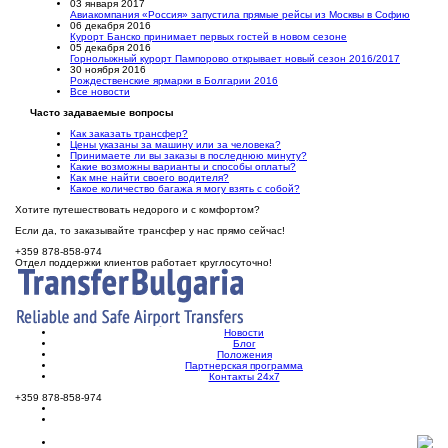
03 января 2017
Авиакомпания «Россия» запустила прямые рейсы из Москвы в Софию
06 декабря 2016
Курорт Банско принимает первых гостей в новом сезоне
05 декабря 2016
Горнолыжный курорт Пампорово открывает новый сезон 2016/2017
30 ноября 2016
Рождественские ярмарки в Болгарии 2016
Все новости
Часто задаваемые вопросы
Как заказать трансфер?
Цены указаны за машину или за человека?
Принимаете ли вы заказы в последнюю минуту?
Какие возможны варианты и способы оплаты?
Как мне найти своего водителя?
Какое количество багажа я могу взять с собой?
Хотите путешествовать недорого и с комфортом?
Если да, то заказывайте трансфер у нас прямо сейчас!
+359 878-858-974
Отдел поддержки клиентов работает круглосуточно!
Новости
Блог
Положения
Партнерская программа
Контакты 24х7
+359 878-858-974