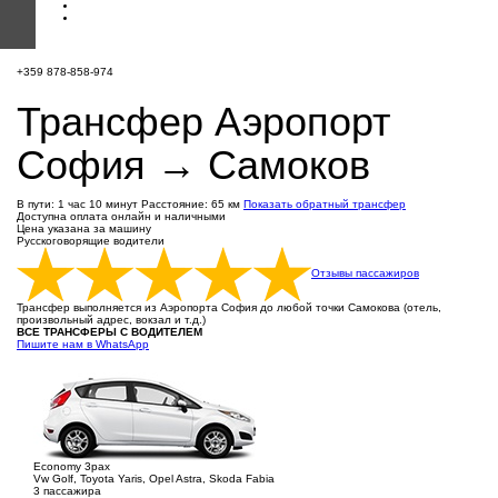
+359 878-858-974
Трансфер Аэропорт
София → Самоков
В пути: 1 час 10 минут
Расстояние: 65 км
Показать обратный трансфер
Доступна оплата онлайн и наличными
Цена указана за машину
Русскоговорящие водители
Отзывы пассажиров
Трансфер выполняется из Аэропорта София до любой точки Самокова (отель,
произвольный адрес, вокзал и т.д.)
ВСЕ ТРАНСФЕРЫ С ВОДИТЕЛЕМ
Пишите нам в WhatsApp
Economy 3pax
Vw Golf, Toyota Yaris, Opel Astra, Skoda Fabia
3 пассажира