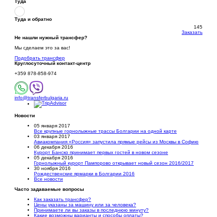
Туда
Туда и обратно
145
Заказать
Не нашли нужный трансфер?
Мы сделаем это за вас!
Подобрать трансфер
Круглосуточный
контакт-центр
+359 878-858-974
info@transferbulgaria.ru
Новости
05 января 2017
Все крупные горнолыжные трассы Болгарии на одной карте
03 января 2017
Авиакомпания «Россия» запустила прямые рейсы из Москвы в Софию
06 декабря 2016
Курорт Банско принимает первых гостей в новом сезоне
05 декабря 2016
Горнолыжный курорт Пампорово открывает новый сезон 2016/2017
30 ноября 2016
Рождественские ярмарки в Болгарии 2016
Все новости
Часто задаваемые вопросы
Как заказать трансфер?
Цены указаны за машину или за человека?
Принимаете ли вы заказы в последнюю минуту?
Какие возможны варианты и способы оплаты?