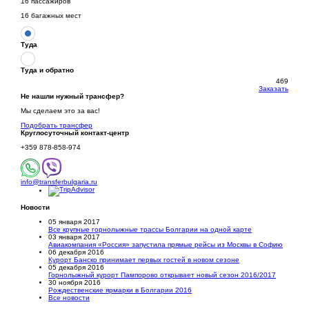
16 пассажиров
16 багажных мест
Туда
Туда и обратно
469
Заказать
Не нашли нужный трансфер?
Мы сделаем это за вас!
Подобрать трансфер
Круглосуточный
контакт-центр
+359 878-858-974
info@transferbulgaria.ru
Новости
05 января 2017
Все крупные горнолыжные трассы Болгарии на одной карте
03 января 2017
Авиакомпания «Россия» запустила прямые рейсы из Москвы в Софию
06 декабря 2016
Курорт Банско принимает первых гостей в новом сезоне
05 декабря 2016
Горнолыжный курорт Пампорово открывает новый сезон 2016/2017
30 ноября 2016
Рождественские ярмарки в Болгарии 2016
Все новости