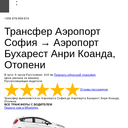
+359 878-858-974
Трансфер Аэропорт
София → Аэропорт
Бухарест Анри Коанда,
Отопени
В пути: 6 часов
Расстояние: 410 км
Показать обратный трансфер
Цена указана за машину
Русскоговорящие водители
Отзывы пассажиров
Трансфер выполняется из Аэропорта София до Аэропорта Бухарест Анри Коанда,
Отопени
ВСЕ ТРАНСФЕРЫ С ВОДИТЕЛЕМ
Пишите нам в WhatsApp