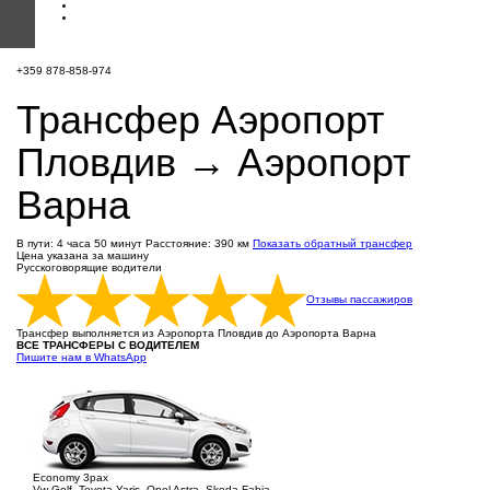
+359 878-858-974
Трансфер Аэропорт
Пловдив → Аэропорт
Варна
В пути: 4 часа 50 минут
Расстояние: 390 км
Показать обратный трансфер
Цена указана за машину
Русскоговорящие водители
Отзывы пассажиров
Трансфер выполняется из Аэропорта Пловдив до Аэропорта Варна
ВСЕ ТРАНСФЕРЫ С ВОДИТЕЛЕМ
Пишите нам в WhatsApp
Economy 3pax
Vw Golf, Toyota Yaris, Opel Astra, Skoda Fabia