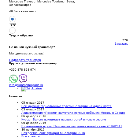
Mercedes Travego, Mercedes Tourismo, Setra,
49 пассажиров
49 багажных мест
Туда
Туда и обратно
779
Заказать
Не нашли нужный трансфер?
Мы сделаем это за вас!
Подобрать трансфер
Круглосуточный
контакт-центр
+359 878-858-974
info@transferbulgaria.ru
Новости
05 января 2017
Все крупные горнолыжные трассы Болгарии на одной карте
03 января 2017
Авиакомпания «Россия» запустила прямые рейсы из Москвы в Софию
06 декабря 2016
Курорт Банско принимает первых гостей в новом сезоне
05 декабря 2016
Горнолыжный курорт Пампорово открывает новый сезон 2016/2017
30 ноября 2016
Рождественские ярмарки в Болгарии 2016
Все новости