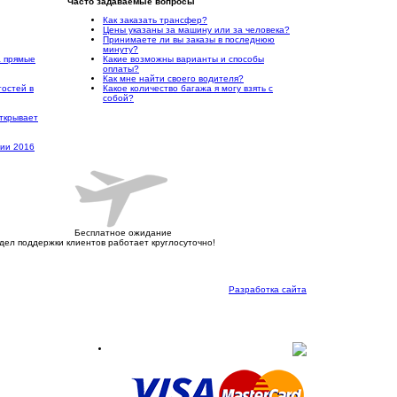
Часто задаваемые вопросы
Как заказать трансфер?
Цены указаны за машину или за человека?
Принимаете ли вы заказы в последнюю
минуту?
а прямые
Какие возможны варианты и способы
оплаты?
Как мне найти своего водителя?
гостей в
Какое количество багажа я могу взять с
собой?
ткрывает
рии 2016
Бесплатное ожидание
дел поддержки клиентов работает круглосуточно!
Разработка сайта