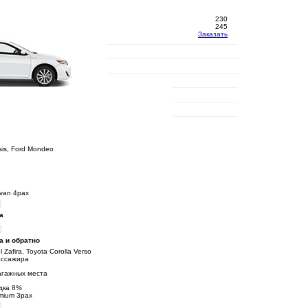
230
245
Заказать
sis, Ford Mondeo
ivan 4pax
а
а и обратно
 Zafira, Toyota Corolla Verso
ассажира
агажных места
дка
8
%
mium 3pax