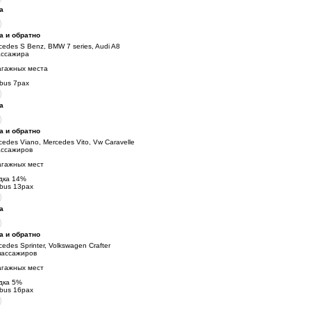
а
а и обратно
cedes S Benz, BMW 7 series, Audi A8
ассажира
агажных места
ibus 7pax
а
а и обратно
cedes Viano, Mercedes Vito, Vw Caravelle
ассажиров
агажных мест
дка
14
%
ibus 13pax
а
а и обратно
cedes Sprinter, Volkswagen Crafter
пассажиров
агажных мест
дка
5
%
ibus 16pax