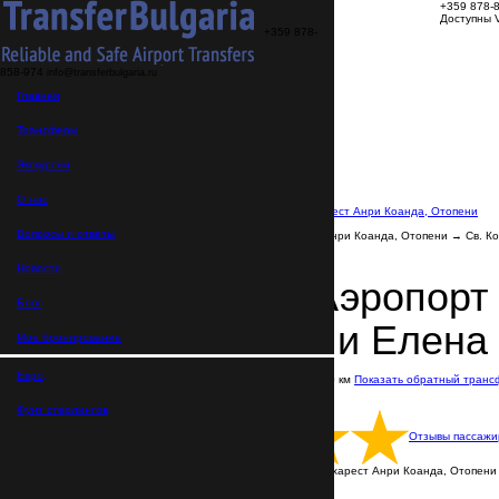
+359 878-
Доступны V
+359 878-
858-974
info@transferbulgaria.ru
Трансферы
Главная
Экскурсии
О нас
FAQ
Трансферы
Мое бронирование
Главная
Экскурсии
>
Направления
О нас
>
Трансферы из Аэропорта Бухарест Анри Коанда, Отопени
>
Вопросы и ответы
Трансфер Аэропорт Бухарест Анри Коанда, Отопени → Св. К
Новости
Трансфер Аэропорт 
Блог
Константин и Елена
Мое бронирование
Евро,
В пути: 4 часа 30 минут
Расстояние: 300 км
Показать обратный транс
Цена указана за машину
Русскоговорящие водители
Фунт стерлингов,
Отзывы пассажи
Трансфер выполняется из Аэропорта Бухарест Анри Коанда, Отопени до
ВСЕ ТРАНСФЕРЫ С ВОДИТЕЛЕМ
Пишите нам в WhatsApp