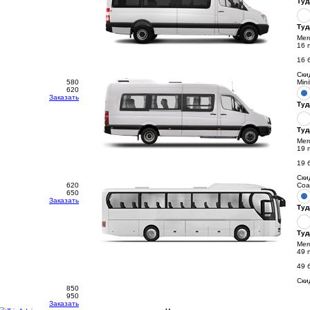
Туд
Туд
Mer
16 
16 
Ски
580
Min
620
Заказать
Туд
Туд
Mer
19 
19 
Ски
620
Coa
650
Заказать
Туд
Туд
Mer
49 
49 
Ски
850
950
Заказать