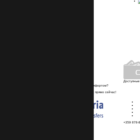
Не нашли нужный трансфер?
Мы сделаем это за вас!
Подобрать трансфер
Круглосуточный
контакт-центр
+359 878-858-974
info@transferbulgaria.ru
Личный автопарк
Доступные
Хотите путешествовать недорого и с комфортом?
Если да, то заказывайте трансфер у нас прямо сейчас!
+359 878-858-974
© 2026, TransferBulgaria
+359 878-