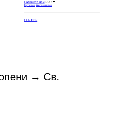
Напишите нам
EUR
Русский
Английский
EUR
GBP
опени → Св.