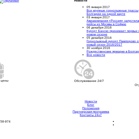
Новости
05 января 2017
Все крупные горнолыжные трассы
Болгарии на одной карте
03 января 2017
Авиакомпания «Россия» запустил
рейсы из Москвы в Софию
06 декабря 2016
Курорт Банско принимает первых 
новом сезоне
05 декабря 2016
Горнолыжный курорт Пампорово о
новый сезон 2016/2017
30 ноября 2016
Рождественские ярмарки в Болга
Все новости
 цены
Обслуживание 24/7
От
Новости
Блог
Положения
Партнерская программа
Контакты 24х7
858-974