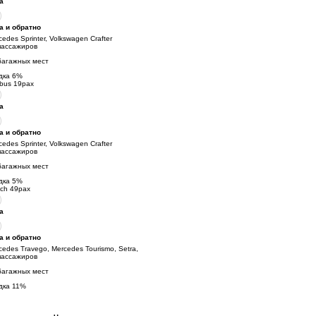
а
а и обратно
cedes Sprinter, Volkswagen Crafter
пассажиров
багажных мест
дка
6
%
ibus 19pax
а
а и обратно
cedes Sprinter, Volkswagen Crafter
пассажиров
багажных мест
дка
5
%
ch 49pax
а
а и обратно
cedes Travego, Mercedes Tourismo, Setra,
пассажиров
багажных мест
дка
11
%