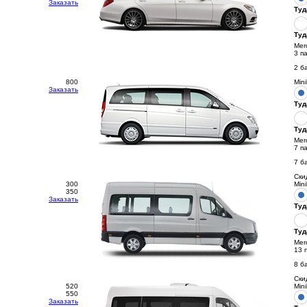
Заказать
Туд
Туд
Mer
3 п
2 б
800
Min
Заказать
Туд
Туд
Mer
7 п
7 б
Ски
300
Min
350
Заказать
Туд
Туд
Mer
13 
8 б
Ски
520
Min
550
Заказать