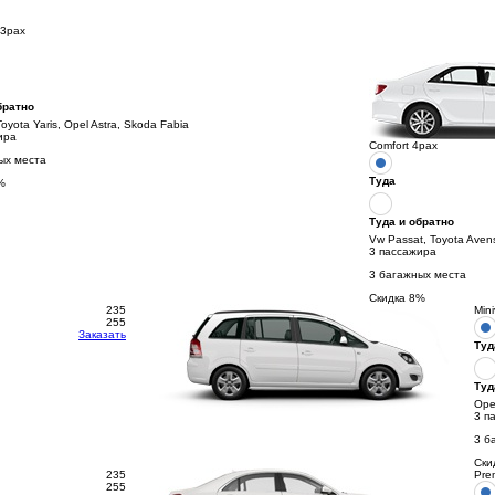
3pax
братно
Toyota Yaris, Opel Astra, Skoda Fabia
ира
Comfort 4pax
ых места
Туда
%
Туда и обратно
Vw Passat, Toyota Aven
3 пассажира
3 багажных места
Скидка
8
%
235
Min
255
Заказать
Туд
Туд
Opel
3 п
3 б
Ски
235
Pre
255