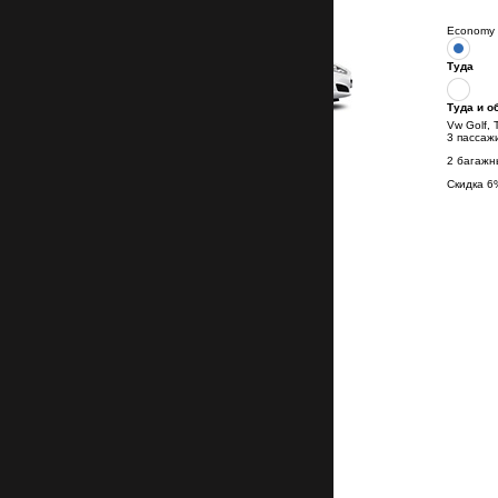
Economy 
Туда
Туда и о
Vw Golf, 
3 пассаж
2 багажн
Скидка
6