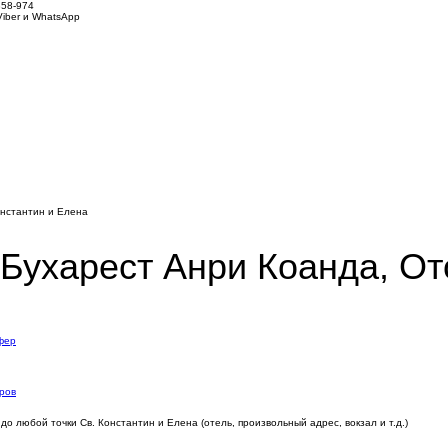
858-974
iber и WhatsApp
онстантин и Елена
Бухарест Анри Коанда, От
фер
ров
 любой точки Св. Константин и Елена (отель, произвольный адрес, вокзал и т.д.)