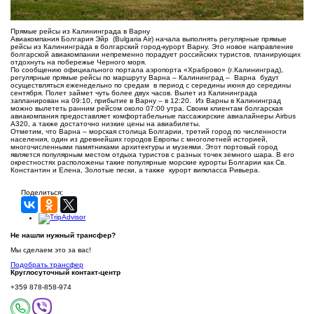
Прямые рейсы из Калининграда в Варну
Авиакомпания Болгария Эйр (Bulgaria Air) начала выполнять регулярные прямые
рейсы из Калининграда в болгарский город-курорт Варну. Это новое направление
болгарской авиакомпании непременно порадует российских туристов, планирующих
отдохнуть на побережье Черного моря.
По сообщению официального портала аэропорта «Храброво» (г.Калининград),
регулярные прямые рейсы по маршруту Варна – Калининград – Варна будут
осуществляться еженедельно по средам в период с середины июня до середины
сентября. Полет займет чуть более двух часов. Вылет из Калининграда
запланирован на 09:10, прибытие в Варну – в 12:20. Из Варны в Калининград
можно вылететь ранним рейсом около 07:00 утра. Своим клиентам болгарская
авиакомпания предоставляет комфортабельные пассажирские авиалайнеры Airbus
A320, а также достаточно низкие цены на авиабилеты.
Отметим, что Варна – морская столица Болгарии, третий город по численности
населения, один из древнейших городов Европы с многолетней историей,
многочисленными памятниками архитектуры и музеями. Этот портовый город
является популярным местом отдыха туристов с разных точек земного шара. В его
окрестностях расположены такие популярные морские курорты Болгарии как Св.
Константин и Елена, Золотые пески, а также курорт випкласса Ривьера.
Поделиться:
Не нашли нужный трансфер?
Мы сделаем это за вас!
Подобрать трансфер
Круглосуточный
контакт-центр
+359 878-858-974