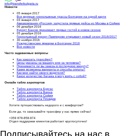
info@transferbulgaria.ru
Новости
05 января 2017
Все крупные горнолыжные трассы Болгарии на одной карте
03 января 2017
Авиакомпания «Россия» запустила прямые рейсы из Москвы в Софию
06 декабря 2016
Курорт Банско принимает первых гостей в новом сезоне
05 декабря 2016
Горнолыжный курорт Пампорово открывает новый сезон 2016/2017
30 ноября 2016
Рождественские ярмарки в Болгарии 2016
Все новости
Часто задаваемые вопросы
Как заказать трансфер?
Цены указаны за машину или за человека?
Принимаете ли вы заказы в последнюю минуту?
Какие возможны варианты и способы оплаты?
Как мне найти своего водителя?
Какое количество багажа я могу взять с собой?
Онлайн табло аэропортов
Табло аэропорта Бургас
Табло аэропорта Варна
Табло аэропорта София
Табло аэропорта Пловдив
Хотите путешествовать недорого и с комфортом?
Если да, то заказывайте трансфер у нас прямо сейчас!
+359 878-858-974
Отдел поддержки клиентов работает круглосуточно!
Подписывайтесь на нас в