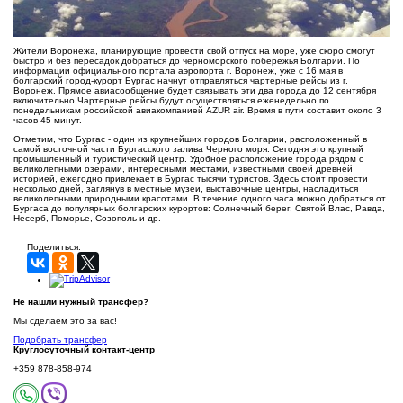
Жители Воронежа, планирующие провести свой отпуск на море, уже скоро смогут
быстро и без пересадок добраться до черноморского побережья Болгарии. По
информации официального портала аэропорта г. Воронеж, уже с 16 мая в
болгарский город-курорт Бургас начнут отправляться чартерные рейсы из г.
Воронеж. Прямое авиасообщение будет связывать эти два города до 12 сентября
включительно.Чартерные рейсы будут осуществляться еженедельно по
понедельникам российской авиакомпанией AZUR air. Время в пути составит около 3
часов 45 минут.
Отметим, что Бургас - один из крупнейших городов Болгарии, расположенный в
самой восточной части Бургасского залива Черного моря. Сегодня это крупный
промышленный и туристический центр. Удобное расположение города рядом с
великолепными озерами, интересными местами, известными своей древней
историей, ежегодно привлекает в Бургас тысячи туристов. Здесь стоит провести
несколько дней, заглянув в местные музеи, выставочные центры, насладиться
великолепными природными красотами. В течение одного часа можно добраться от
Бургаса до популярных болгарских курортов: Солнечный берег, Святой Влас, Равда,
Несерб, Поморье, Созополь и др.
Поделиться:
Не нашли нужный трансфер?
Мы сделаем это за вас!
Подобрать трансфер
Круглосуточный
контакт-центр
+359 878-858-974