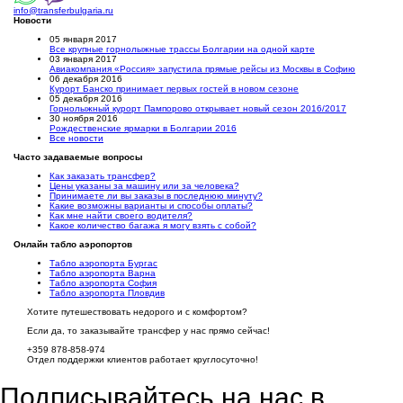
info@transferbulgaria.ru
Новости
05 января 2017
Все крупные горнолыжные трассы Болгарии на одной карте
03 января 2017
Авиакомпания «Россия» запустила прямые рейсы из Москвы в Софию
06 декабря 2016
Курорт Банско принимает первых гостей в новом сезоне
05 декабря 2016
Горнолыжный курорт Пампорово открывает новый сезон 2016/2017
30 ноября 2016
Рождественские ярмарки в Болгарии 2016
Все новости
Часто задаваемые вопросы
Как заказать трансфер?
Цены указаны за машину или за человека?
Принимаете ли вы заказы в последнюю минуту?
Какие возможны варианты и способы оплаты?
Как мне найти своего водителя?
Какое количество багажа я могу взять с собой?
Онлайн табло аэропортов
Табло аэропорта Бургас
Табло аэропорта Варна
Табло аэропорта София
Табло аэропорта Пловдив
Хотите путешествовать недорого и с комфортом?
Если да, то заказывайте трансфер у нас прямо сейчас!
+359 878-858-974
Отдел поддержки клиентов работает круглосуточно!
Подписывайтесь на нас в