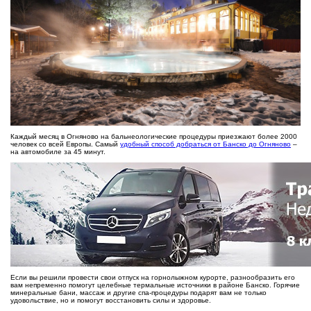
Каждый месяц в Огняново на бальнеологические процедуры приезжают более 2000
человек со всей Европы. Самый
удобный способ добраться от Банско до Огняново
–
на автомобиле за 45 минут.
Если вы решили провести свои отпуск на горнолыжном курорте, разнообразить его
вам непременно помогут целебные термальные источники в районе Банско. Горячие
минеральные бани, массаж и другие спа-процедуры подарят вам не только
удовольствие, но и помогут восстановить силы и здоровье.