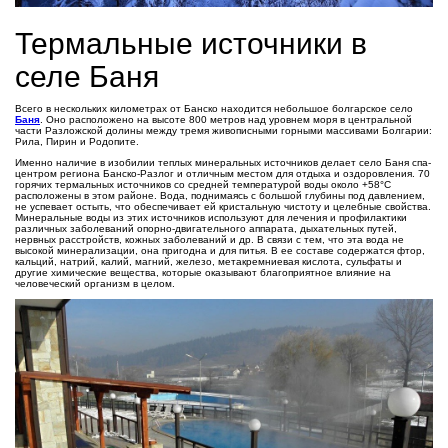
Термальные источники в
селе Баня
Всего в нескольких километрах от Банско находится небольшое болгарское село
Баня
. Оно расположено на высоте 800 метров над уровнем моря в центральной
части Разложской долины между тремя живописными горными массивами Болгарии:
Рила, Пирин и Родопите.
Именно наличие в изобилии теплых минеральных источников делает село Баня спа-
центром региона Банско-Разлог и отличным местом для отдыха и оздоровления. 70
горячих термальных источников со средней температурой воды около +58°С
расположены в этом районе. Вода, поднимаясь с большой глубины под давлением,
не успевает остыть, что обеспечивает ей кристальную чистоту и целебные свойства.
Минеральные воды из этих источников используют для лечения и профилактики
различных заболеваний опорно-двигательного аппарата, дыхательных путей,
нервных расстройств, кожных заболеваний и др. В связи с тем, что эта вода не
высокой минерализации, она пригодна и для питья. В ее составе содержатся фтор,
кальций, натрий, калий, магний, железо, метакремниевая кислота, сульфаты и
другие химические вещества, которые оказывают благоприятное влияние на
человеческий организм в целом.