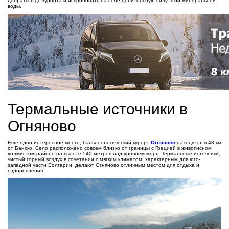
добраться до курорта и испробовать на себе целительную силу этой минеральной
воды.
Термальные источники в
Огняново
Еще одно интересное место, бальнеологический курорт
Огняново
находится в 48 км
от Банско. Село расположено совсем близко от границы с Грецией в живописном
холмистом районе на высоте 540 метров над уровнем моря. Термальные источники,
чистый горный воздух в сочетании с мягким климатом, характерным для юго-
западной части Болгарии, делают Огняново отличным местом для отдыха и
оздоровления.