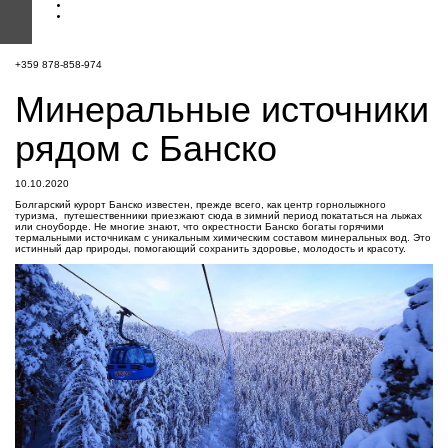
+359 878-858-974
Минеральные источники
рядом с Банско
10.10.2020
Болгарский курорт Банско известен, прежде всего, как центр горнолыжного
туризма, путешественники приезжают сюда в зимний период покататься на лыжах
или сноуборде. Не многие знают, что окрестности Банско богаты горячими
термальными источникам с уникальным химическим составом минеральных вод. Это
истинный дар природы, помогающий сохранить здоровье, молодость и красоту.