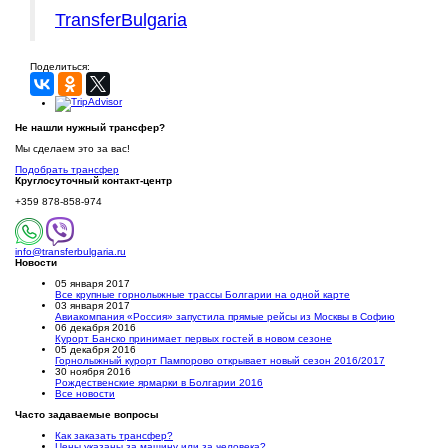
TransferBulgaria
Поделиться:
Не нашли нужный трансфер?
Мы сделаем это за вас!
Подобрать трансфер
Круглосуточный
контакт-центр
+359 878-858-974
info@transferbulgaria.ru
Новости
05 января 2017
Все крупные горнолыжные трассы Болгарии на одной карте
03 января 2017
Авиакомпания «Россия» запустила прямые рейсы из Москвы в Софию
06 декабря 2016
Курорт Банско принимает первых гостей в новом сезоне
05 декабря 2016
Горнолыжный курорт Пампорово открывает новый сезон 2016/2017
30 ноября 2016
Рождественские ярмарки в Болгарии 2016
Все новости
Часто задаваемые вопросы
Как заказать трансфер?
Цены указаны за машину или за человека?