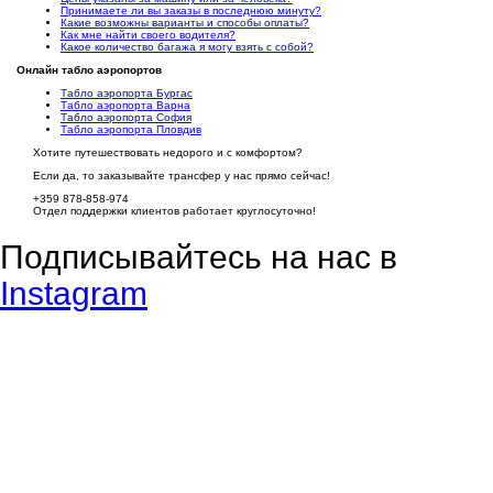
Принимаете ли вы заказы в последнюю минуту?
Какие возможны варианты и способы оплаты?
Как мне найти своего водителя?
Какое количество багажа я могу взять с собой?
Онлайн табло аэропортов
Табло аэропорта Бургас
Табло аэропорта Варна
Табло аэропорта София
Табло аэропорта Пловдив
Хотите путешествовать недорого и с комфортом?
Если да, то заказывайте трансфер у нас прямо сейчас!
+359 878-858-974
Отдел поддержки клиентов работает круглосуточно!
Подписывайтесь на нас в
Instagram