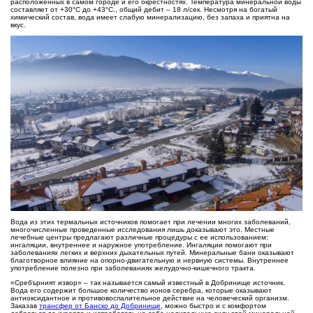
расположенных в самом городе и его окрестностях. Температура минеральной воды
составляет от +30°С до +43°С., общий дебит – 18 л/сек. Несмотря на богатый
химический состав, вода имеет слабую минерализацию, без запаха и приятна на
вкус.
Вода из этих термальных источников помогает при лечении многих заболеваний,
многочисленные проведенные исследования лишь доказывают это. Местные
лечебные центры предлагают различные процедуры с ее использованием:
ингаляции, внутреннее и наружное употребление. Ингаляции помогают при
заболеваниях легких и верхних дыхательных путей. Минеральные бани оказывают
благотворное влияние на опорно-двигательную и нервную системы. Внутреннее
употребление полезно при заболеваниях желудочно-кишечного тракта.
«Сребърният извор» – так называется самый известный в Добринище источник.
Вода его содержит большое количество ионов серебра, которые оказывают
антиоксидантное и противовоспалительное действие на человеческий организм.
Заказав
трансфер от Банско до Добринище
, можно быстро и с комфортом