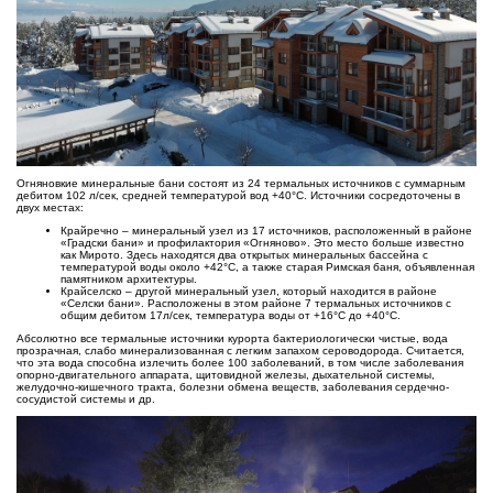
Огняновкие минеральные бани состоят из 24 термальных источников с суммарным
дебитом 102 л/сек, средней температурой вод +40°С. Источники сосредоточены в
двух местах:
Крайречно – минеральный узел из 17 источников, расположенный в районе
«Градски бани» и профилактория «Огняново». Это место больше известно
как Мирото. Здесь находятся два открытых минеральных бассейна с
температурой воды около +42°С, а также старая Римская баня, объявленная
памятником архитектуры.
Крайселско – другой минеральный узел, который находится в районе
«Селски бани». Расположены в этом районе 7 термальных источников с
общим дебитом 17л/сек, температура воды от +16°С до +40°С.
Абсолютно все термальные источники курорта бактериологически чистые, вода
прозрачная, слабо минерализованная с легким запахом сероводорода. Считается,
что эта вода способна излечить более 100 заболеваний, в том числе заболевания
опорно-двигательного аппарата, щитовидной железы, дыхательной системы,
желудочно-кишечного тракта, болезни обмена веществ, заболевания сердечно-
сосудистой системы и др.