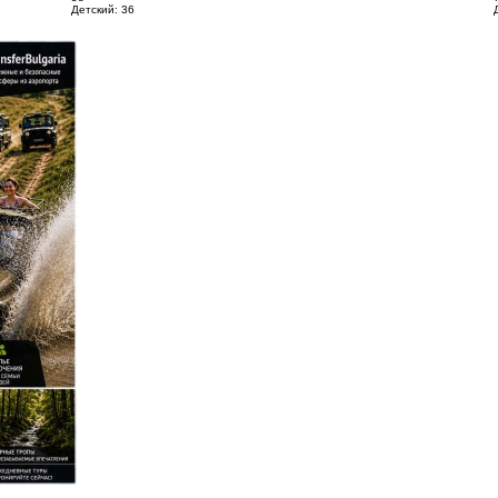
Детский: 36