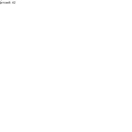
Детский: 42