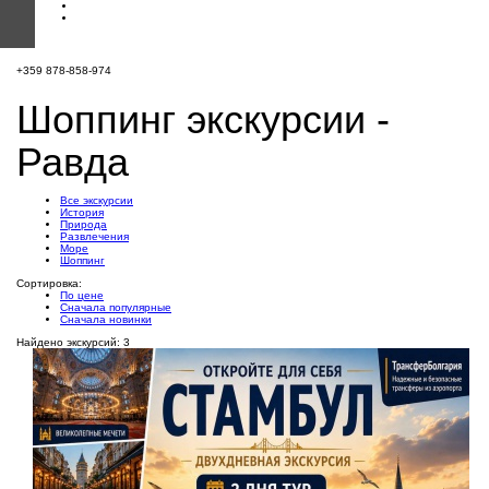
+359 878-858-974
Шоппинг экскурсии -
Равда
Все экскурсии
История
Природа
Развлечения
Море
Шоппинг
Сортировка:
По цене
Сначала популярные
Сначала новинки
Найдено экскурсий: 3