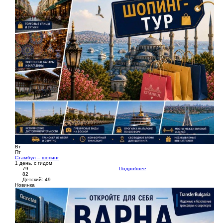
Вт
Пт
Стамбул – шопинг
1 день, с гидом
79
Подробнее
82
Детский: 49
Новинка