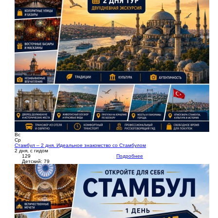
Вс
Ср
Стамбул – 2 дня. Идеальное знакомство со Стамбулом
2 дня, с гидом
129
Подробнее
Детский: 79