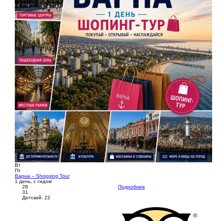
Вт
Пт
Варна – Shopping Tour
1 день, с гидом
28
Подробнее
31
Детский: 22