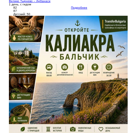
Велико Тырнево – Арбанаси
1 день, с гидом
82
Подробнее
87
Детский: 50