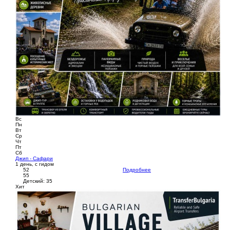
Вс
Пн
Вт
Ср
Чт
Пт
Сб
Джип - Сафари
1 день, с гидом
52
Подробнее
55
Детский: 35
Хит