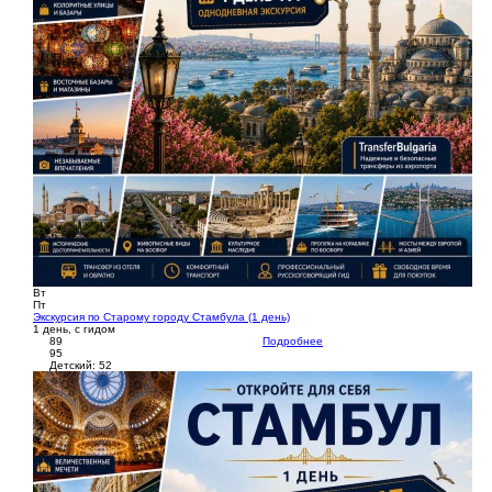
Вт
Пт
Экскурсия по Старому городу Стамбула (1 день)
1 день, с гидом
89
Подробнее
95
Детский: 52