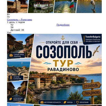
Вт
Пт
Созополь – Ропотамо
1 день, с гидом
52
Подробнее
58
Детский: 36
Хит