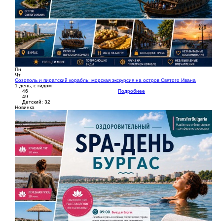
Пн
Чт
Созополь и пиратский корабль: морская экскурсия на остров Святого Ивана
1 день, с гидом
46
Подробнее
49
Детский: 32
Новинка