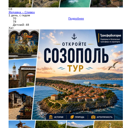
Сб
Жеравна – Сливен
1 день, с гидом
70
Подробнее
78
Детский: 48
Хит