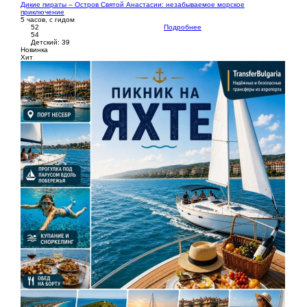
Дикие пираты – Остров Святой Анастасии: незабываемое морское
приключение
5 часов, с гидом
52
Подробнее
54
Детский: 39
Новинка
Хит