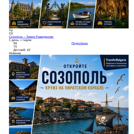
Ср
Сб
Созополь – Замок Равадиново
1 день, с гидом
66
Подробнее
70
Детский: 42
Новинка