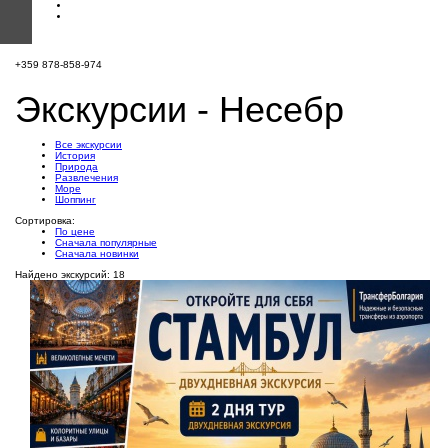
+359 878-858-974
Экскурсии - Несебр
Все экскурсии
История
Природа
Развлечения
Море
Шоппинг
Сортировка:
По цене
Сначала популярные
Сначала новинки
Найдено экскурсий: 18