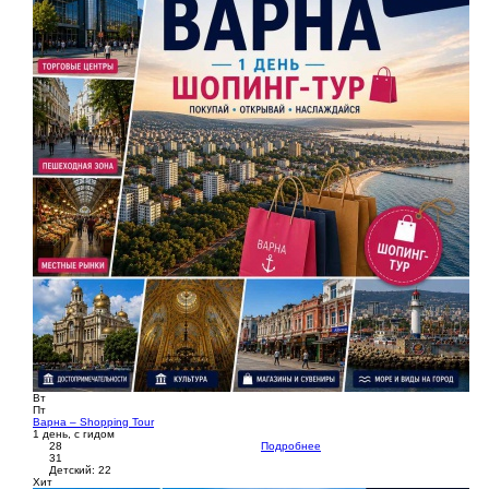
Вт
Пт
Варна – Shopping Tour
1 день, с гидом
28
Подробнее
31
Детский: 22
Хит