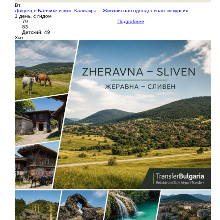
Вт
Дворец в Балчике и мыс Калиакра – Живописная однодневная экскурсия
1 день, с гидом
79
Подробнее
83
Детский: 49
Хит