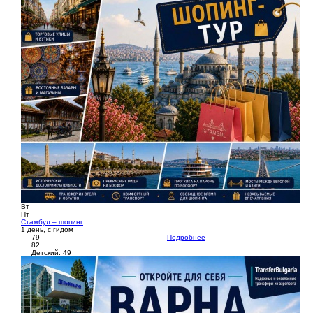
Вт
Пт
Стамбул – шопинг
1 день, с гидом
79
Подробнее
82
Детский: 49