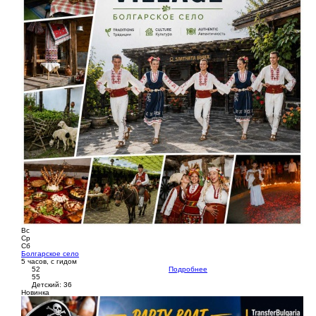
Вс
Ср
Сб
Болгарское село
5 часов, с гидом
52
Подробнее
55
Детский: 36
Новинка