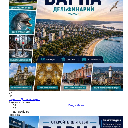
Вт
Пт
Варна – Дельфинарий
1 день, с гидом
59
Подробнее
65
Детский: 39
Новинка