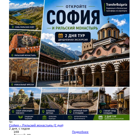
Чт
София – Рильский монастырь (2 дня)
2 дня, с гидом
169
Подробнее