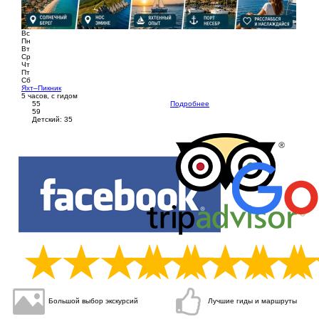
Вс
Пн
Вт
Ср
Чт
Пт
Сб
Яхт–Пикник
5 часов, с гидом
55
Подробнее
59
Детский: 35
Большой выбор экскурсий
Лучшие
гиды и маршруты