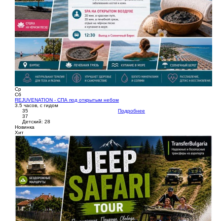
Ср
Сб
REJUVENATION - СПА под открытым небом
3.5 часов, с гидом
35
Подробнее
37
Детский: 28
Новинка
Хит