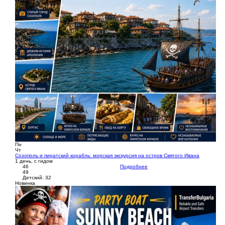
Пн
Чт
Созополь и пиратский корабль: морская экскурсия на остров Святого Ивана
1 день, с гидом
46
Подробнее
49
Детский: 32
Новинка