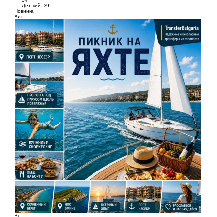
54
Детский: 39
Новинка
Хит
Вс