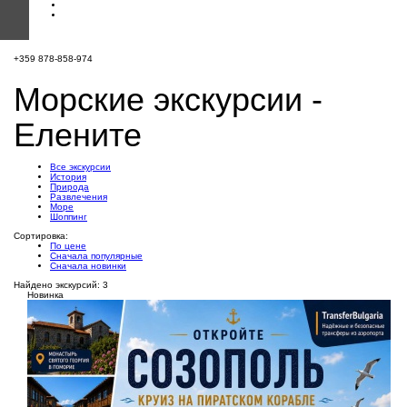
+359 878-858-974
Морские экскурсии -
Елените
Все экскурсии
История
Природа
Развлечения
Море
Шоппинг
Сортировка:
По цене
Сначала популярные
Сначала новинки
Найдено экскурсий: 3
Новинка