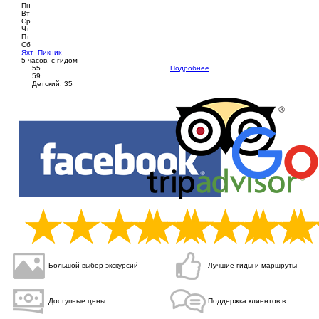
Пн
Вт
Ср
Чт
Пт
Сб
Яхт–Пикник
5 часов, с гидом
55
Подробнее
59
Детский: 35
Большой выбор экскурсий
Лучшие
гиды и маршруты
Доступные
цены
Поддержка клиентов в