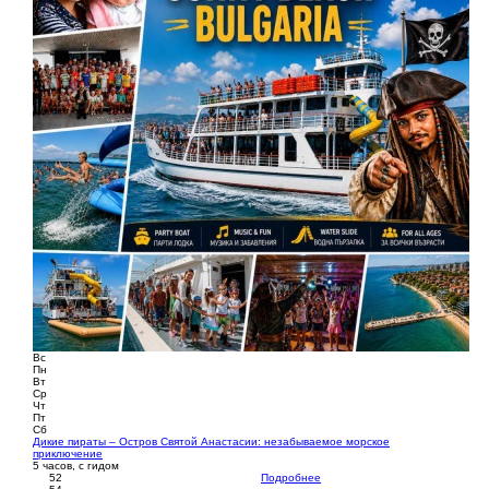
Вс
Пн
Вт
Ср
Чт
Пт
Сб
Дикие пираты – Остров Святой Анастасии: незабываемое морское
приключение
5 часов, с гидом
52
Подробнее