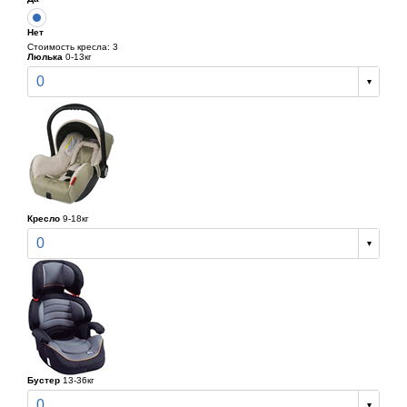
Нет
Стоимость кресла: 3
Люлька
0-13кг
0
Кресло
9-18кг
0
Бустер
13-36кг
0