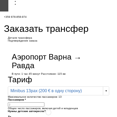
+359 878-858-974
Заказать трансфер
Детали трансфера
Подтверждение заказа
Аэропорт Варна →
Равда
В пути:
1 час
45 минут
Расстояние: 115 км
Тариф
Minibus 13pax (200 € в одну сторону)
Максимальное количество пассажиров:
13
Пассажиров
*
Общее число пассажиров,
включая детей и младенцев
Нужны детские автокресла?
Да