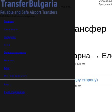
+359 878-
Доступны V
+359 878-
858-974
info@transferbulgaria.ru
Главная
Заказать трансфер
Трансферы
Экскурсии
Детали трансфера
Подтверждение заказа
О нас
Вопросы и ответы
Аэропорт Варна → Ел
Новости
В пути:
1 час
40 минут
Расстояние: 125 км
Тариф
Блог
Мое бронирование
Coach 49pax (680 € в одну сторону)
Евро,
Максимальное количество пассажиров:
49
Пассажиров
*
Фунт стерлингов,
Общее число пассажиров,
включая детей и младенцев
Нужны детские автокресла?
Да