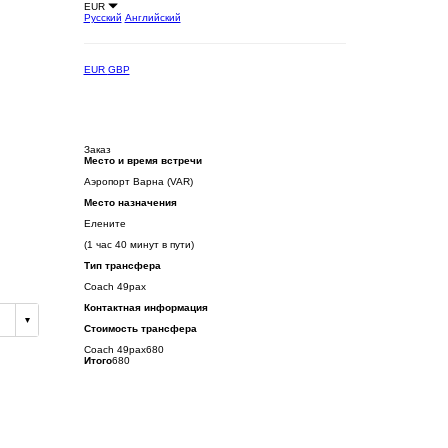
EUR
Русский
Английский
EUR
GBP
Заказ
Место и время встречи
Аэропорт Варна (VAR)
Место назначения
Елените
(1 час 40 минут в пути)
Тип трансфера
Coach 49pax
Контактная информация
Стоимость трансфера
Coach 49pax
680
Итого
680