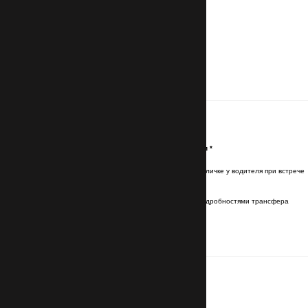
Контакты
Имя и фамилия латинскими буквами
*
Имя и фамилия будут указаны на табличке у водителя при встрече
Эл. почта (Email)
*
Отправим подтверждение брони с подробностями трансфера
Номер телефона
с кодом страны
*
Для связи с водителем
Маршрут
Номер авиарейса прибытия