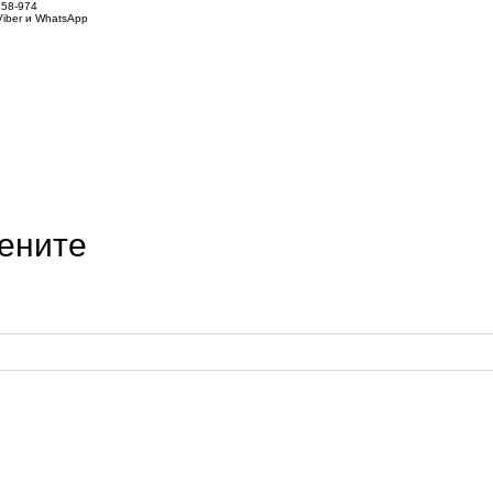
858-974
iber и WhatsApp
ените