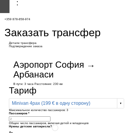
+359 878-858-974
Заказать трансфер
Детали трансфера
Подтверждение заказа
Аэропорт София →
Арбанаси
В пути:
3 часа
Расстояние: 230 км
Тариф
Minivan 4pax (199 € в одну сторону)
Максимальное количество пассажиров:
3
Пассажиров
*
Общее число пассажиров,
включая детей и младенцев
Нужны детские автокресла?
Да