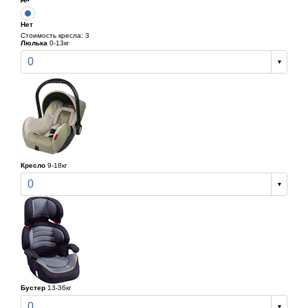
Нет
Стоимость кресла: 3
Люлька
0-13кг
0
Кресло
9-18кг
0
Бустер
13-36кг
0