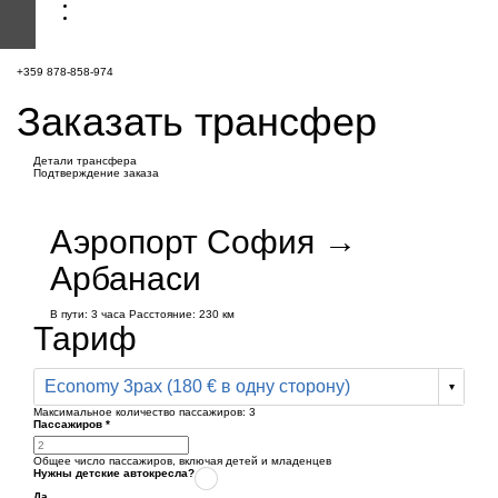
+359 878-858-974
Заказать трансфер
Детали трансфера
Подтверждение заказа
Аэропорт София →
Арбанаси
В пути:
3 часа
Расстояние: 230 км
Тариф
Economy 3pax (180 € в одну сторону)
Максимальное количество пассажиров:
3
Пассажиров
*
Общее число пассажиров,
включая детей и младенцев
Нужны детские автокресла?
Да