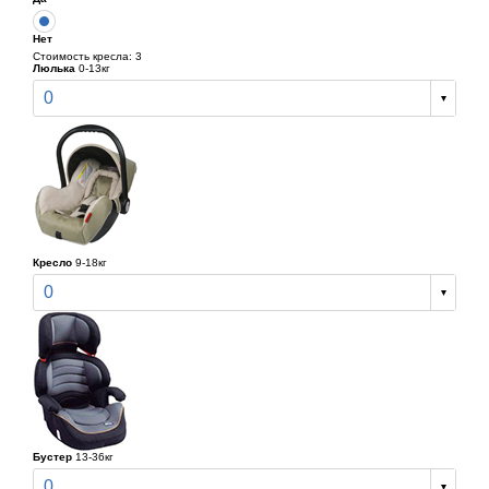
Нет
Стоимость кресла: 3
Люлька
0-13кг
0
Кресло
9-18кг
0
Бустер
13-36кг
0