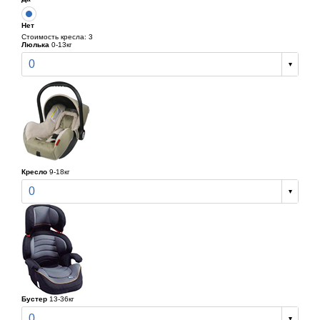
Нет
Стоимость кресла: 3
Люлька
0-13кг
0
Кресло
9-18кг
0
Бустер
13-36кг
0