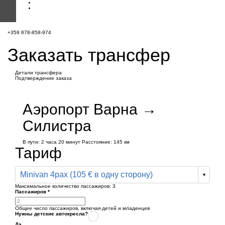
+359 878-858-974
Заказать трансфер
Детали трансфера
Подтверждение заказа
Аэропорт Варна →
Силистра
В пути:
2 часа
20 минут
Расстояние: 145 км
Тариф
Minivan 4pax (105 € в одну сторону)
Максимальное количество пассажиров:
3
Пассажиров
*
Общее число пассажиров,
включая детей и младенцев
Нужны детские автокресла?
Да