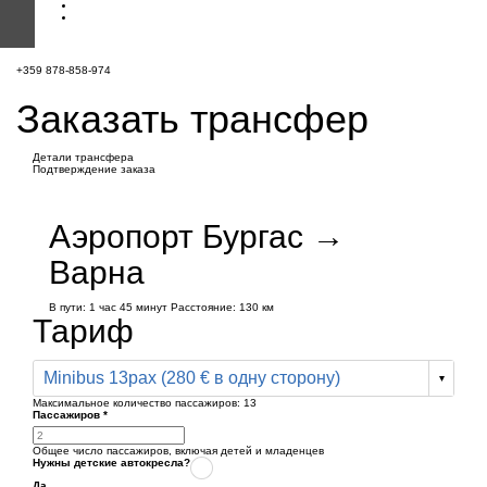
+359 878-858-974
Заказать трансфер
Детали трансфера
Подтверждение заказа
Аэропорт Бургас →
Варна
В пути:
1 час
45 минут
Расстояние: 130 км
Тариф
Minibus 13pax (280 € в одну сторону)
Максимальное количество пассажиров:
13
Пассажиров
*
Общее число пассажиров,
включая детей и младенцев
Нужны детские автокресла?
Да