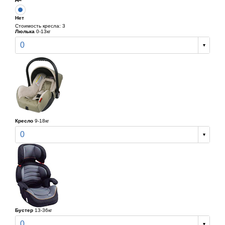
Нет
Стоимость кресла: 3
Люлька
0-13кг
0
Кресло
9-18кг
0
Бустер
13-36кг
0