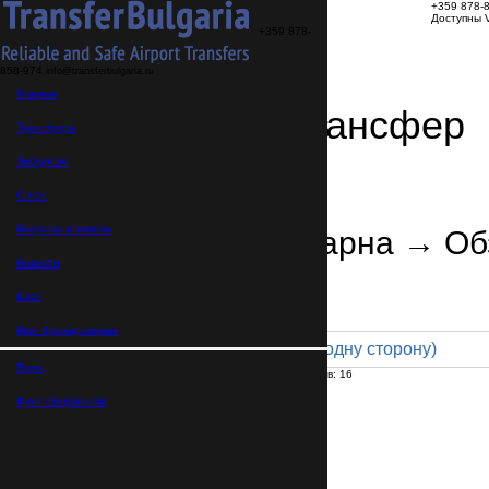
+359 878-
Доступны V
+359 878-
858-974
info@transferbulgaria.ru
Главная
Заказать трансфер
Трансферы
Экскурсии
Детали трансфера
Подтверждение заказа
О нас
Вопросы и ответы
Аэропорт Варна → Об
Новости
В пути:
1 час
Расстояние: 67 км
Тариф
Блог
Мое бронирование
Minibus 16pax (215 € в одну сторону)
Евро,
Максимальное количество пассажиров:
16
Пассажиров
*
Фунт стерлингов,
Общее число пассажиров,
включая детей и младенцев
Нужны детские автокресла?
Да