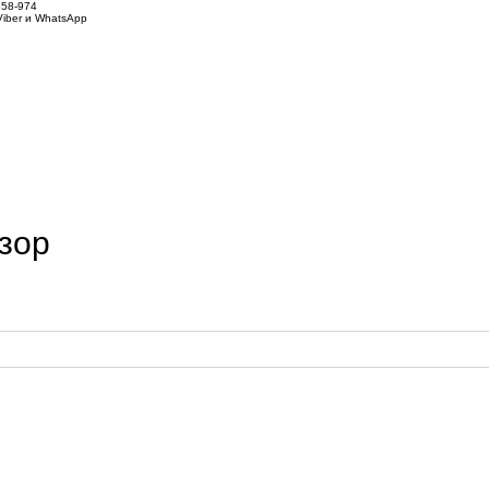
858-974
iber и WhatsApp
зор