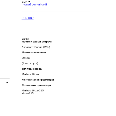
EUR
Русский
Английский
EUR
GBP
Заказ
Место и время встречи
Аэропорт Варна (VAR)
Место назначения
Обзор
(1 час в пути)
Тип трансфера
Minibus 16pax
Контактная информация
Стоимость трансфера
Minibus 16pax
215
Итого
215