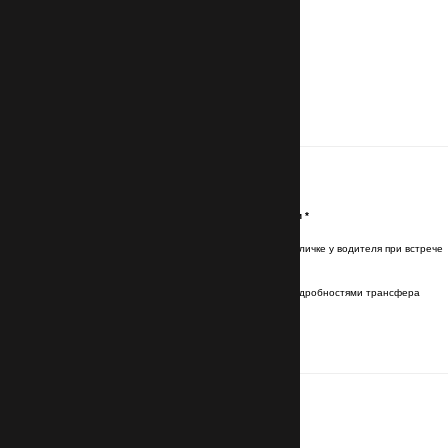
Контакты
Имя и фамилия латинскими буквами
*
Имя и фамилия будут указаны на табличке у водителя при встрече
Эл. почта (Email)
*
Отправим подтверждение брони с подробностями трансфера
Номер телефона
с кодом страны
*
Для связи с водителем
Маршрут
Номер авиарейса прибытия