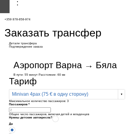
+359 878-858-974
Заказать трансфер
Детали трансфера
Подтверждение заказа
Аэропорт Варна → Бяла
В пути:
55 минут
Расстояние: 60 км
Тариф
Minivan 4pax (75 € в одну сторону)
Максимальное количество пассажиров:
3
Пассажиров
*
Общее число пассажиров,
включая детей и младенцев
Нужны детские автокресла?
Да