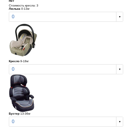
Нет
Стоимость кресла: 3
Люлька
0-13кг
0
Кресло
9-18кг
0
Бустер
13-36кг
0