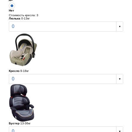
Нет
Стоимость кресла: 3
Люлька
0-13кг
0
Кресло
9-18кг
0
Бустер
13-36кг
0