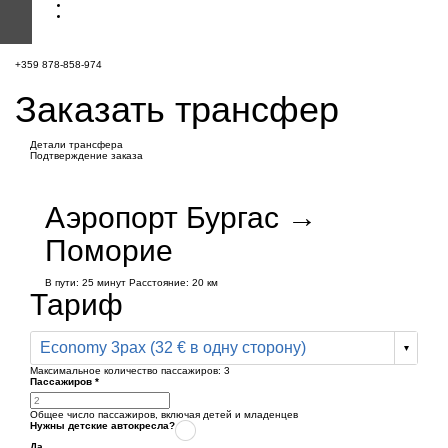
+359 878-858-974
Заказать трансфер
Детали трансфера
Подтверждение заказа
Аэропорт Бургас →
Поморие
В пути:
25 минут
Расстояние: 20 км
Тариф
Economy 3pax (32 € в одну сторону)
Максимальное количество пассажиров:
3
Пассажиров
*
Общее число пассажиров,
включая детей и младенцев
Нужны детские автокресла?
Да