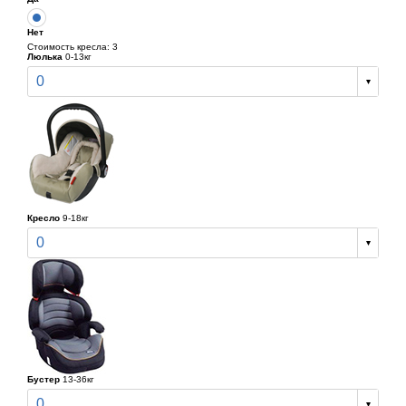
Нет
Стоимость кресла: 3
Люлька
0-13кг
0
Кресло
9-18кг
0
Бустер
13-36кг
0