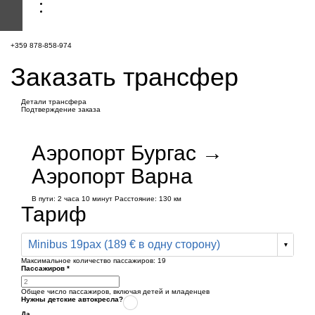
+359 878-858-974
Заказать трансфер
Детали трансфера
Подтверждение заказа
Аэропорт Бургас →
Аэропорт Варна
В пути:
2 часа
10 минут
Расстояние: 130 км
Тариф
Minibus 19pax (189 € в одну сторону)
Максимальное количество пассажиров:
19
Пассажиров
*
Общее число пассажиров,
включая детей и младенцев
Нужны детские автокресла?
Да