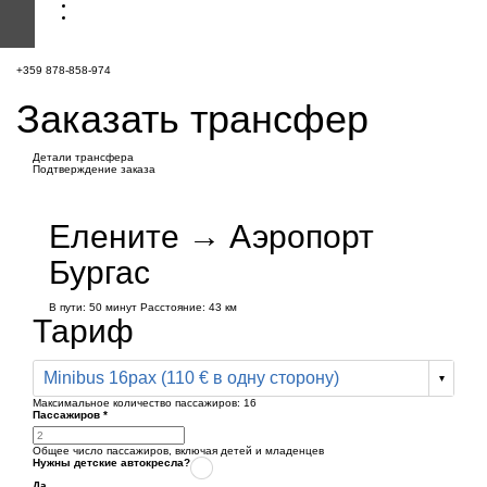
+359 878-858-974
Заказать трансфер
Детали трансфера
Подтверждение заказа
Елените → Аэропорт
Бургас
В пути:
50 минут
Расстояние: 43 км
Тариф
Minibus 16pax (110 € в одну сторону)
Максимальное количество пассажиров:
16
Пассажиров
*
Общее число пассажиров,
включая детей и младенцев
Нужны детские автокресла?
Да