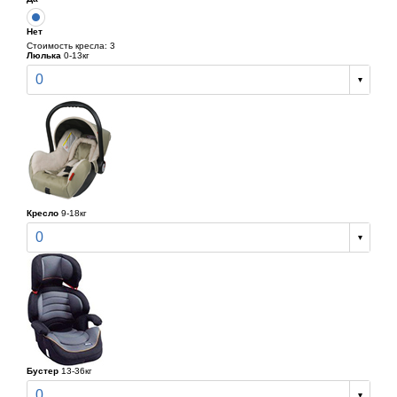
Нет
Стоимость кресла: 3
Люлька
0-13кг
0
Кресло
9-18кг
0
Бустер
13-36кг
0