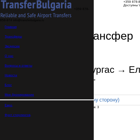
+359 878-
Доступны V
+359 878-
858-974
info@transferbulgaria.ru
Главная
Заказать трансфер
Трансферы
Экскурсии
Детали трансфера
Подтверждение заказа
О нас
Вопросы и ответы
Аэропорт Бургас → Е
Новости
В пути:
50 минут
Расстояние: 43 км
Тариф
Блог
Мое бронирование
Minivan 4pax (39 € в одну сторону)
Евро,
Максимальное количество пассажиров:
3
Пассажиров
*
Фунт стерлингов,
Общее число пассажиров,
включая детей и младенцев
Нужны детские автокресла?
Да