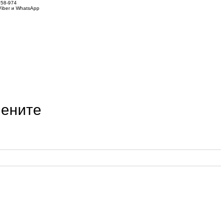
858-974
iber и WhatsApp
лените