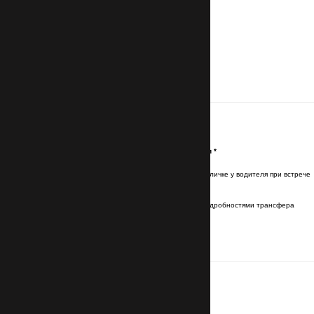
Контакты
Имя и фамилия латинскими буквами
*
Имя и фамилия будут указаны на табличке у водителя при встрече
Эл. почта (Email)
*
Отправим подтверждение брони с подробностями трансфера
Номер телефона
с кодом страны
*
Для связи с водителем
Маршрут
Номер авиарейса прибытия