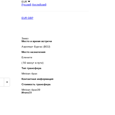
EUR
Русский
Английский
EUR
GBP
Заказ
Место и время встречи
Аэропорт Бургас (BOJ)
Место назначения
Елените
( 50 минут в пути)
Тип трансфера
Minivan 4pax
Контактная информация
Стоимость трансфера
Minivan 4pax
39
Итого
39