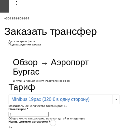
+359 878-858-974
Заказать трансфер
Детали трансфера
Подтверждение заказа
Обзор → Аэропорт
Бургас
В пути:
1 час
20 минут
Расстояние: 65 км
Тариф
Minibus 19pax (320 € в одну сторону)
Максимальное количество пассажиров:
19
Пассажиров
*
Общее число пассажиров,
включая детей и младенцев
Нужны детские автокресла?
Да