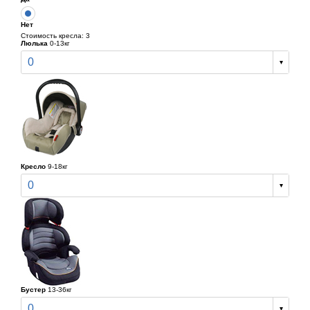
Нет
Стоимость кресла: 3
Люлька
0-13кг
0
Кресло
9-18кг
0
Бустер
13-36кг
0