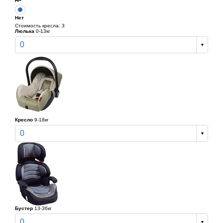
Нет
Стоимость кресла: 3
Люлька
0-13кг
0
Кресло
9-18кг
0
Бустер
13-36кг
0