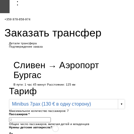
+359 878-858-974
Заказать трансфер
Детали трансфера
Подтверждение заказа
Сливен → Аэропорт
Бургас
В пути:
1 час
45 минут
Расстояние: 125 км
Тариф
Minibus 7pax (130 € в одну сторону)
Максимальное количество пассажиров:
7
Пассажиров
*
Общее число пассажиров,
включая детей и младенцев
Нужны детские автокресла?
Да